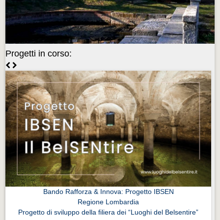
Videonews
Videonews
Eventi
Progetti in corso:
Eventi
CHI SIAMO
CHI SIAMO
CITTÀ
CITTÀ
Guida turistica rapida
Guida turistica rapida
Musica e teatro
Musica e teatro
Bando Rafforza & Innova: Progetto IBSEN
Regione Lombardia
Distretto industriale
Progetto di sviluppo della filiera dei “Luoghi del Belsentire”