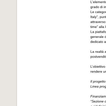
L'elemento
grado di i
Le categor
Italy", pu
attraverso 
time" alla 
La piattaf
generale d
dedicato al
La realtà a
postvendit
L’obiettivo
rendere un
Il progett
Linea prog
Finanziame
“Sezione c