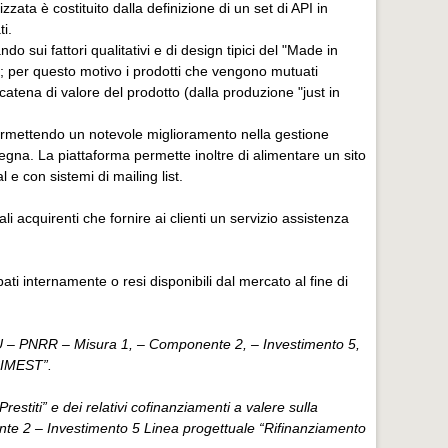
zata è costituito dalla definizione di un set di API in
i.
 sui fattori qualitativi e di design tipici del "Made in
a; per questo motivo i prodotti che vengono mutuati
 catena di valore del prodotto (dalla produzione "just in
, permettendo un notevole miglioramento nella gestione
segna. La piattaforma permette inoltre di alimentare un sito
 e con sistemi di mailing list.
li acquirenti che fornire ai clienti un servizio assistenza
ppati internamente o resi disponibili dal mercato al fine di
nEU – PNRR – Misura 1, – Componente 2, – Investimento 5,
SIMEST”.
stiti” e dei relativi cofinanziamenti a valere sulla
nte 2 – Investimento 5 Linea progettuale “Rifinanziamento