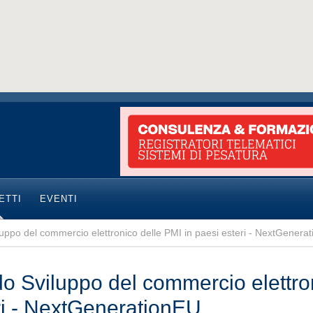
ETTI
EVENTI
uppo del commercio elettronico delle PMI in paesi esteri - NextGenera
o Sviluppo del commercio elettron
ri - NextGenerationEU