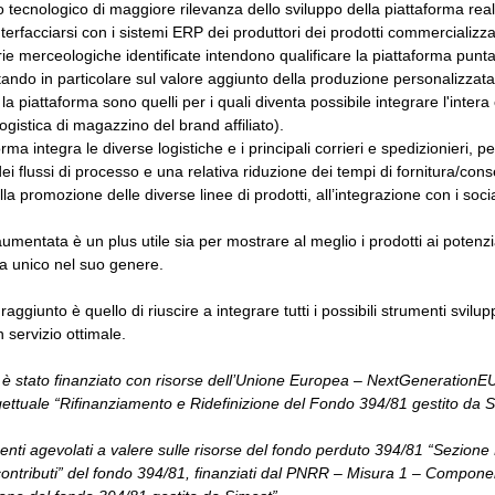
 tecnologico di maggiore rilevanza dello sviluppo della piattaforma realiz
nterfacciarsi con i sistemi ERP dei produttori dei prodotti commercializzat
ie merceologiche identificate intendono qualificare la piattaforma puntando
ntando in particolare sul valore aggiunto della produzione personalizzat
la piattaforma sono quelli per i quali diventa possibile integrare l'intera
logistica di magazzino del brand affiliato).
orma integra le diverse logistiche e i principali corrieri e spedizionieri
ei flussi di processo e una relativa riduzione dei tempi di fornitura/con
la promozione delle diverse linee di prodotti, all’integrazione con i social
umentata è un plus utile sia per mostrare al meglio i prodotti ai potenzia
a unico nel suo genere.
 raggiunto è quello di riuscire a integrare tutti i possibili strumenti svilu
 servizio ottimale.
o è stato finanziato con risorse dell’Unione Europea – NextGeneratio
ettuale “Rifinanziamento e Ridefinizione del Fondo 394/81 gestito da 
nti agevolati a valere sulle risorse del fondo perduto 394/81 “Sezione Pre
ontributi” del fondo 394/81, finanziati dal PNRR – Misura 1 – Compone