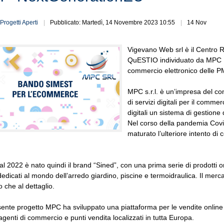
Progetti Aperti
Pubblicato: Martedì, 14 Novembre 2023 10:55
14 Nov
Vigevano Web srl è il Centro 
QuESTIO individuato da MPC S.
commercio elettronico delle PMI
MPC s.r.l. è un’impresa del co
di servizi digitali per il comme
digitali un sistema di gestione
Nel corso della pandemia Covid
maturato l’ulteriore intento di
dal 2022 è nato quindi il brand “Sined”, con una prima serie di prodotti or
edicati al mondo dell’arredo giardino, piscine e termoidraulica. Il merc
o che al dettaglio.
sente progetto MPC ha sviluppato una piattaforma per le vendite online e
genti di commercio e punti vendita localizzati in tutta Europa.