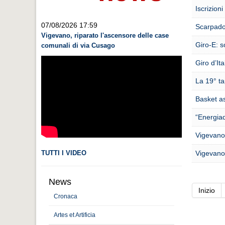
Iscrizion
07/08/2026 17:59
Scarpado
Vigevano, riparato l'ascensore delle case
Giro-E: s
comunali di via Cusago
Giro d’Ita
La 19° ta
Basket a
“Energiad
Vigevano:
TUTTI I VIDEO
Vigevano:
News
Inizio
Cronaca
Artes et Artificia