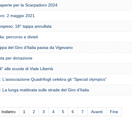
i aperte per la Scarpadoro 2024
ro: 2 maggio 2021
ospeso, 18° tappa annullata
lia: percorso e divieti
ppa del Giro d’Italia passa da Vigevano
sta per donazione
i” alle scuole di Viale Libertà
 L'associazione Quadrifogli celebra gli “Special olympics”
 La lunga mattinata sulle strade del Giro d’Italia
Indietro
1
2
3
4
5
6
7
Avanti
Fine