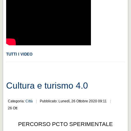
Videonews
Videonews
Eventi
Eventi
CHI SIAMO
CHI SIAMO
TUTTI I VIDEO
CITTÀ
CITTÀ
Cultura e turismo 4.0
Guida turistica rapida
Guida turistica rapida
Categoria:
Città
Pubblicato: Lunedì, 26 Ottobre 2020 09:11
Musica e teatro
26 Ott
Musica e teatro
PERCORSO PCTO SPERIMENTALE
Distretto industriale