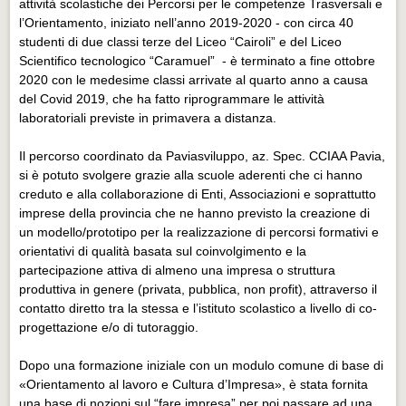
attività scolastiche dei Percorsi per le competenze Trasversali e
Eventi Vigevano
l’Orientamento, iniziato nell’anno 2019-2020 - con circa 40
Eventi Vigevano
studenti di due classi terze del Liceo “Cairoli” e del Liceo
Scientifico tecnologico “Caramuel” - è terminato a fine ottobre
Eventi Pavia
2020 con le medesime classi arrivate al quarto anno a causa
Eventi Pavia
del Covid 2019, che ha fatto riprogrammare le attività
laboratoriali previste in primavera a distanza.
Il percorso coordinato da Paviasviluppo, az. Spec. CCIAA Pavia,
si è potuto svolgere grazie alla scuole aderenti che ci hanno
creduto e alla collaborazione di Enti, Associazioni e soprattutto
imprese della provincia che ne hanno previsto la creazione di
un modello/prototipo per la realizzazione di percorsi formativi e
orientativi di qualità basata sul coinvolgimento e la
partecipazione attiva di almeno una impresa o struttura
produttiva in genere (privata, pubblica, non profit), attraverso il
contatto diretto tra la stessa e l’istituto scolastico a livello di co-
progettazione e/o di tutoraggio.
Dopo una formazione iniziale con un modulo comune di base di
«Orientamento al lavoro e Cultura d’Impresa», è stata fornita
una base di nozioni sul “fare impresa” per poi passare ad una