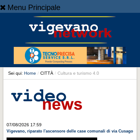
Menu Principale
Home
Home
NEWS
NEWS
Cronaca
Cronaca
Sei qui:
Home
/
CITTÀ
/
Cultura e turismo 4.0
Artes et Artificia
Artes et Artificia
Sport
Sport
Territorio
07/08/2026 17:59
Vigevano, riparato l'ascensore delle case comunali di via Cusago
Territorio