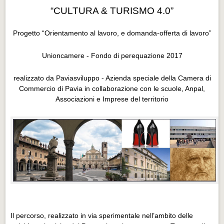
Distretto industriale
“CULTURA & TURISMO 4.0”
Muoversi a Vigevano
Progetto “Orientamento al lavoro, e domanda-offerta di lavoro”
Muoversi a Vigevano
Unioncamere - Fondo di perequazione 2017
Cultura e turismo 4.0
Cultura e turismo 4.0
realizzato da Paviasviluppo - Azienda speciale della Camera di
Commercio di Pavia in collaborazione con le scuole, Anpal,
PROGETTI
Associazioni e Imprese del territorio
PROGETTI
Progetti Aperti
Progetti Aperti
Progetti Realizzati
Progetti Realizzati
EVENTI
EVENTI
Il percorso, realizzato in via sperimentale nell’ambito delle