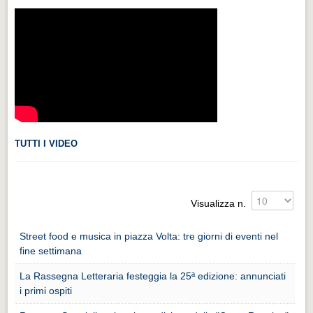
Videonews
Videonews
Eventi
Eventi
CHI SIAMO
CHI SIAMO
TUTTI I VIDEO
CITTÀ
CITTÀ
Guida turistica rapida
Visualizza n.
Guida turistica rapida
Street food e musica in piazza Volta: tre giorni di eventi nel
Musica e teatro
fine settimana
Musica e teatro
La Rassegna Letteraria festeggia la 25ª edizione: annunciati
i primi ospiti
Distretto industriale