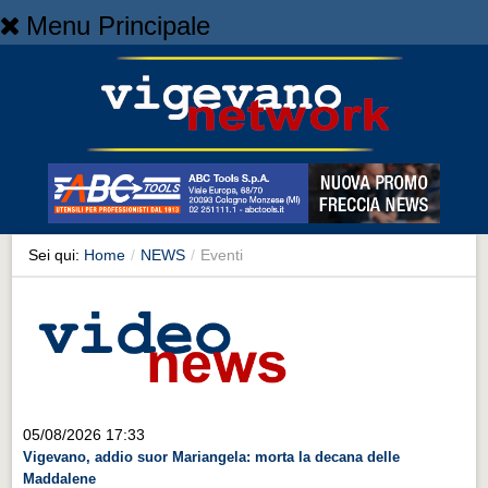
Menu Principale
Home
Home
NEWS
NEWS
Cronaca
Cronaca
Sei qui:
Home
/
NEWS
/
Eventi
Artes et Artificia
Artes et Artificia
Sport
Sport
Territorio
05/08/2026 17:33
Vigevano, addio suor Mariangela: morta la decana delle
Territorio
Maddalene