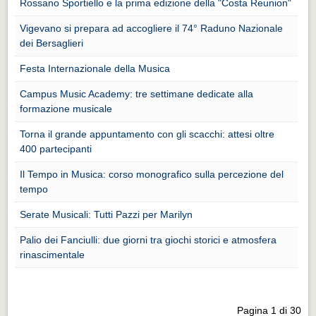
Rossano Sportiello e la prima edizione della "Costa Reunion"
Distretto industriale
Vigevano si prepara ad accogliere il 74° Raduno Nazionale
Muoversi a Vigevano
dei Bersaglieri
Muoversi a Vigevano
Festa Internazionale della Musica
Cultura e turismo 4.0
Campus Music Academy: tre settimane dedicate alla
Cultura e turismo 4.0
formazione musicale
PROGETTI
Torna il grande appuntamento con gli scacchi: attesi oltre
PROGETTI
400 partecipanti
Il Tempo in Musica: corso monografico sulla percezione del
Progetti Aperti
tempo
Progetti Aperti
Serate Musicali: Tutti Pazzi per Marilyn
Progetti Realizzati
Palio dei Fanciulli: due giorni tra giochi storici e atmosfera
Progetti Realizzati
rinascimentale
EVENTI
EVENTI
Pagina 1 di 30