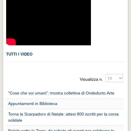
Videonews
Videonews
Eventi
Eventi
CHI SIAMO
CHI SIAMO
TUTTI I VIDEO
CITTÀ
CITTÀ
Visualizza n.
Guida turistica rapida
"Cose che voi umani": mostra collettiva di Ondedurto.Arte
Guida turistica rapida
Appuntamenti in Biblioteca
Musica e teatro
Musica e teatro
Torna la Scarpadoro di Natale: attesi 800 iscritti per la corsa
solidale
Distretto industriale
Natale sotto la Torre: da sabato gli eventi per celebrare le