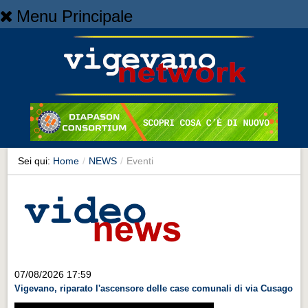
Menu Principale
Home
Home
NEWS
NEWS
Cronaca
Cronaca
Sei qui:
Home
/
NEWS
/
Eventi
Artes et Artificia
Artes et Artificia
Sport
Sport
Territorio
07/08/2026 17:59
Vigevano, riparato l'ascensore delle case comunali di via Cusago
Territorio