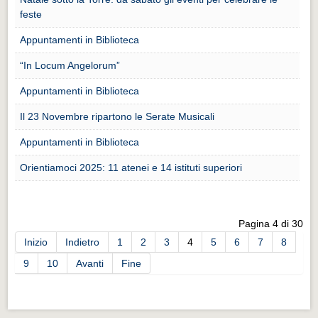
Distretto industriale
feste
Muoversi a Vigevano
Appuntamenti in Biblioteca
Muoversi a Vigevano
“In Locum Angelorum”
Cultura e turismo 4.0
Appuntamenti in Biblioteca
Cultura e turismo 4.0
Il 23 Novembre ripartono le Serate Musicali
PROGETTI
Appuntamenti in Biblioteca
PROGETTI
Orientiamoci 2025: 11 atenei e 14 istituti superiori
Progetti Aperti
Progetti Aperti
Pagina 4 di 30
Progetti Realizzati
Inizio
Indietro
1
2
3
4
5
6
7
8
Progetti Realizzati
9
10
Avanti
Fine
EVENTI
EVENTI