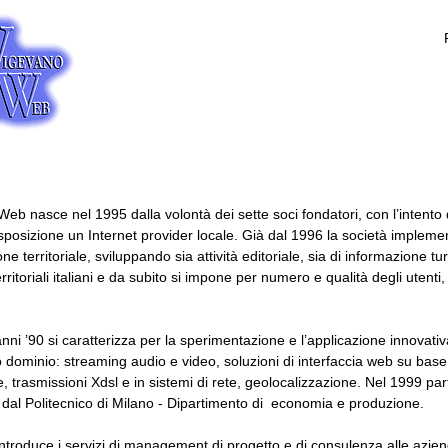
eb nasce nel 1995 dalla volontà dei sette soci fondatori, con l’intento d
sposizione un Internet provider locale. Già dal 1996 la società impleme
e territoriale, sviluppando sia attività editoriale, sia di informazione tu
 territoriali italiani e da subito si impone per numero e qualità degli ut
anni ’90 si caratterizza per la sperimentazione e l’applicazione innovat
o dominio: streaming audio e video, soluzioni di interfaccia web su base d
, trasmissioni Xdsl e in sistemi di rete, geolocalizzazione. Nel 1999 parte
 dal Politecnico di Milano - Dipartimento di economia e produzione.
ntroduce i servizi di management di progetto e di consulenza alle aziend