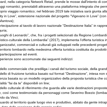
ard, nella categoria Network Retail, prende le mosse dall'intento di co
aggi romantici, prenotabili attraverso una piattaforma integrata che perme
oprio viaggio romantico; nel febbraio 2019 tale iniziativa sarà giunta alla
ity in Love”, estensione nazionale del progetto “Vigevano in Love” (con 
Mantova);
rtecipazione al tavolo di lavoro nazionale “Destinazione Italia” in ra
guria;
 luoghi di Leonardo”, che, fra i progetti selezionati da Regione Lombardi
ristico-culturale della Lombardia” (2017), implementa l’offerta turistica
ganizzativi, commerciali e culturali già sviluppati nelle precedenti pro
 territorio lombardo nella medesima offerta turistica costituita da prodo
 partecipazione ad eventi.
sperienze sono accomunate dai seguenti indirizzi:
ello commerciale che prediliga i canali del turismo sociale, della grande
ello di fruizione turistica basato sul format “Destinazione”, intesa n
enza basata su un modello organizzativo della proposta turistica che coniu
lità “fai da te” disponibili on line;
ello culturale di riferimento che guarda alle varie destinazioni proposte 
, così come testimoniato da personaggi come Severino Boezio (lombardo d
do da Vinci;
uardo al territorio quale luogo vivo e produttivo, abitato da gente intr
 data dalla coscienza delle proprie radici;