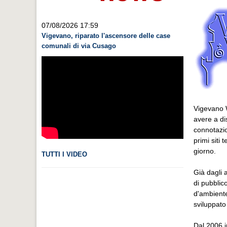
07/08/2026 17:59
Vigevano, riparato l'ascensore delle case
comunali di via Cusago
Vigevano W
avere a di
connotazion
primi siti
giorno.
TUTTI I VIDEO
Già dagli 
di pubblic
d'ambiente
sviluppato
Dal 2006 i