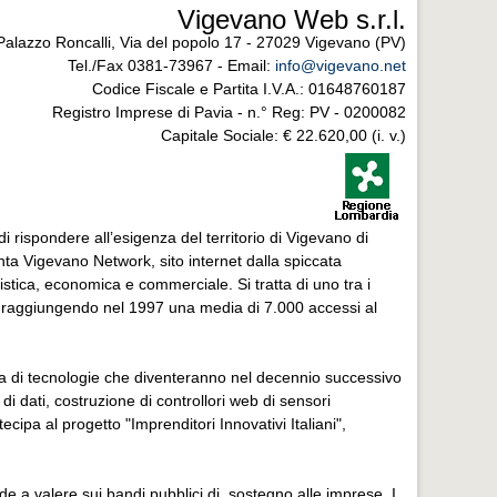
Vigevano Web s.r.l.
Palazzo Roncalli, Via del popolo 17 - 27029 Vigevano (PV)
Tel./Fax 0381-73967 - Email:
info@vigevano.net
Codice Fiscale e Partita I.V.A.: 01648760187
Registro Imprese di Pavia - n.° Reg: PV - 0200082
Capitale Sociale: € 22.620,00 (i. v.)
i rispondere all’esigenza del territorio di Vigevano di
nta Vigevano Network, sito internet dalla spiccata
ristica, economica e commerciale. Si tratta di uno tra i
enti, raggiungendo nel 1997 una media di 7.000 accessi al
iva di tecnologie che diventeranno nel decennio successivo
i dati, costruzione di controllori web di sensori
cipa al progetto "Imprenditori Innovativi Italiani",
e a valere sui bandi pubblici di sostegno alle imprese. I