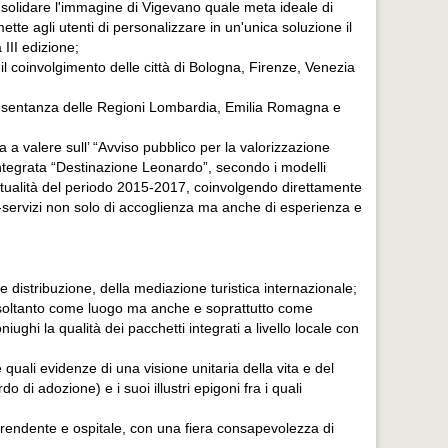
nsolidare l'immagine di Vigevano quale meta ideale di
tte agli utenti di personalizzare in un'unica soluzione il
 III edizione;
il coinvolgimento delle città di Bologna, Firenze, Venezia
ppresentanza delle Regioni Lombardia, Emilia Romagna e
a a valere sull’ “Avviso pubblico per la valorizzazione
 integrata “Destinazione Leonardo”, secondo i modelli
gettualità del periodo 2015-2017, coinvolgendo direttamente
tti-servizi non solo di accoglienza ma anche di esperienza e
 distribuzione, della mediazione turistica internazionale;
on soltanto come luogo ma anche e soprattutto come
ghi la qualità dei pacchetti integrati a livello locale con
quali evidenze di una visione unitaria della vita e del
i adozione) e i suoi illustri epigoni fra i quali
aprendente e ospitale, con una fiera consapevolezza di