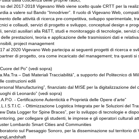
rso del 2017-2018 Vigevano Web viene scelto quale CRTT per la realizz
dia a valere sul Bando “Innodriver”. Il ruolo di Vigevano Web, compatibil
mento delle attività di ricerca pre-competitiva, sviluppo sperimentale, t
ecnici e collaudi, servizi di progetto e sviluppo, conceptual design e pro
i, servizi ausiliari alla R&TT, studi e monitoraggio di tecnologie, servizi
i delle prestazioni, teoria e applicazione delle trasmissioni dati e relativ
ensibili, project management
17 al 2020 Vigevano Web partecipa ai seguenti progetti di ricerca e svilup
artner di progetto, ora come incaricato del management; tra questi si
l Cuore del Po” (vedi sopra)
a.Ma.Tra – Dati Materiali Tracciabilità”, a supporto del Politecnico di Mi
lle costruzioni edili
ersonal Manufacturing”, finanziato dal MISE per la digitalizzazione del 
 luoghi di Leonardo” (vedi sopra)
.A.P.O. - Certificazione Autenticità e Proprietà delle Opere d’arte”
.L.I.S.T.I.C. - Ottimizzazione Logistica Integrata per le Soluzioni del T
ew Data Logger for Spine Braces”, per lo sviluppo di tecnologie e disposit
ntoring, per collegare gli studenti, le imprese e gli operatori culturali 
uster Lombardo Smart Cities and Communities
boratorio sul Paesaggio Sonoro, per la disseminazione sul territorio di
angLandshaft