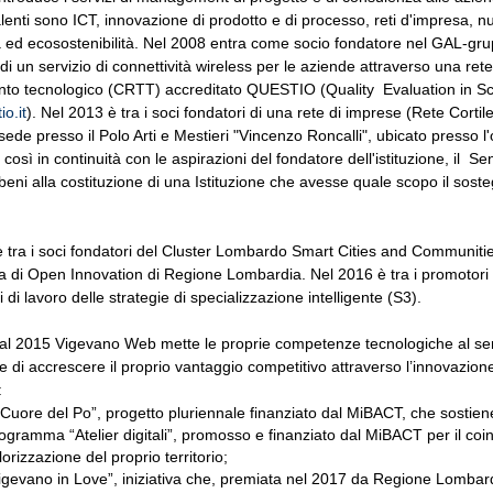
lenti sono ICT, innovazione di prodotto e di processo, reti d'impresa, n
 ed ecosostenibilità. Nel 2008 entra come socio fondatore nel GAL-grup
di un servizio di connettività wireless per le aziende attraverso una rete
nto tecnologico (CRTT) accreditato QUESTIO (Quality Evaluation in Sc
o.it
). Nel 2013 è tra i soci fondatori di una rete di imprese (Rete Corti
 sede presso il Polo Arti e Mestieri "Vincenzo Roncalli", ubicato presso 
così in continuità con le aspirazioni del fondatore dell'istituzione, il S
i beni alla costituzione di una Istituzione che avesse quale scopo il soste
 tra i soci fondatori del Cluster Lombardo Smart Cities and Communities
a di Open Innovation di Regione Lombardia. Nel 2016 è tra i promotori
di lavoro delle strategie di specializzazione intelligente (S3).
dal 2015 Vigevano Web mette le proprie competenze tecnologiche al se
 di accrescere il proprio vantaggio competitivo attraverso l’innovazione
:
l Cuore del Po”, progetto pluriennale finanziato dal MiBACT, che sostiene
ogramma “Atelier digitali”, promosso e finanziato dal MiBACT per il coi
lorizzazione del proprio territorio;
igevano in Love”, iniziativa che, premiata nel 2017 da Regione Lombar