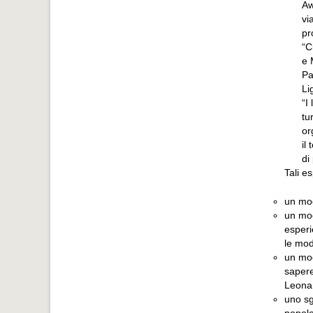
Aw
vi
pr
“C
e 
Pa
Li
“I
tu
or
il
di
Tali e
un mod
un mod
esperi
le moda
un mod
sapere
Leonar
uno sg
popolo