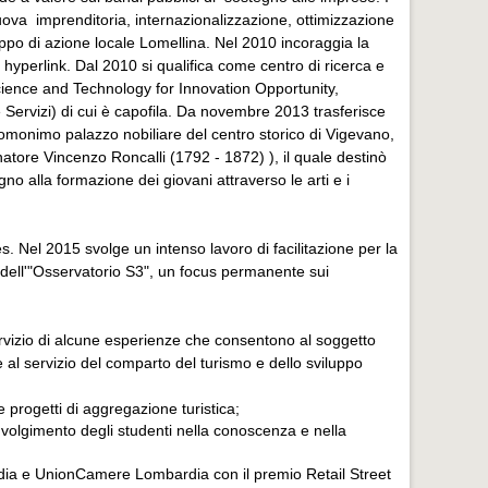
uova imprenditoria, internazionalizzazione, ottimizzazione
po di azione locale Lomellina. Nel 2010 incoraggia la
 hyperlink. Dal 2010 si qualifica come centro di ricerca e
ience and Technology for Innovation Opportunity,
le Servizi) di cui è capofila. Da novembre 2013 trasferisce
l'omonimo palazzo nobiliare del centro storico di Vigevano,
enatore Vincenzo Roncalli (1792 - 1872) ), il quale destinò
gno alla formazione dei giovani attraverso le arti e i
. Nel 2015 svolge un intenso lavoro di facilitazione per la
 dell'"Osservatorio S3", un focus permanente sui
rvizio di alcune esperienze che consentono al soggetto
 al servizio del comparto del turismo e dello sviluppo
 progetti di aggregazione turistica;
nvolgimento degli studenti nella conoscenza e nella
dia e UnionCamere Lombardia con il premio Retail Street