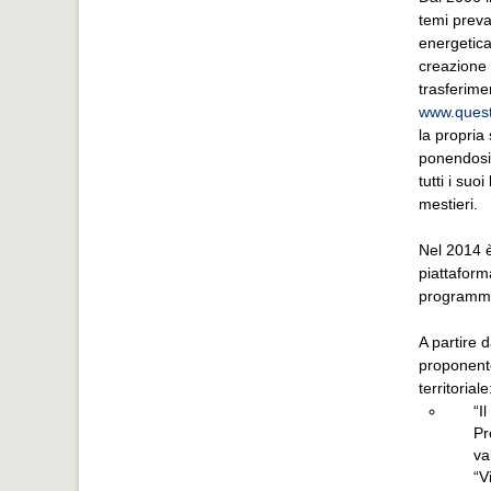
temi preva
energetica
creazione 
trasferime
www.questi
la propria
ponendosi 
tutti i suo
mestieri.
Nel 2014 è
piattaform
programmi 
A partire 
proponente
territoriale
“I
Pr
va
“V