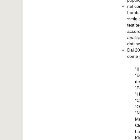
nel co
Lombar
svolgi
test t
accord
analis
dati s
Dal 20
come p
“I
“D
de
“P
“I
“C
“O
“N
Me
Cl
La
Kl