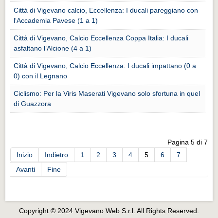
Eventi Vigevano
Città di Vigevano calcio, Eccellenza: I ducali pareggiano con
Eventi Vigevano
l‘Accademia Pavese (1 a 1)
Eventi Pavia
Città di Vigevano, Calcio Eccellenza Coppa Italia: I ducali
asfaltano l’Alcione (4 a 1)
Eventi Pavia
Città di Vigevano, Calcio Eccellenza: I ducali impattano (0 a
0) con il Legnano
Ciclismo: Per la Viris Maserati Vigevano solo sfortuna in quel
di Guazzora
Pagina 5 di 7
Inizio
Indietro
1
2
3
4
5
6
7
Avanti
Fine
Copyright © 2024 Vigevano Web S.r.l. All Rights Reserved.