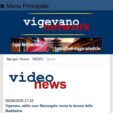
Menu Principale
Home
Home
NEWS
NEWS
Cronaca
Cronaca
Sei qui:
Home
/
NEWS
/
Sport
Artes et Artificia
Artes et Artificia
Sport
Sport
Territorio
05/08/2026 17:33
Vigevano, addio suor Mariangela: morta la decana delle
Territorio
Maddalene