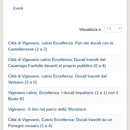
Distretto industriale
Eventi
Muoversi a Vigevano
Muoversi a Vigevano
Visualizza n.
Cultura e turismo 4.0
Cultura e turismo 4.0
Città di Vigevano, calcio Eccellenza: Pari dei ducali con la
Castellanzese (2 a 2)
PROGETTI
Città di Vigevano calcio Eccellenza: Ducali travolti dal
PROGETTI
Cavenago Fanfulla davanti al proprio pubblico (0 a 4)
Progetti Aperti
Città di Vigevano, calcio Eccellenza: Ducali travolti dal
Progetti Aperti
Verbano (3 a 0)
Progetti Realizzati
Vigevano calcio, Eccellenza: I ducali impattano (1 a 1) con il
Busto 81
Progetti Realizzati
Vigevano: In bici nel parco della Sforzesca
EVENTI
Città di Vigevano, Calcio Eccellenza: Ducali travolti da un
EVENTI
Fenegrò corsaro (1 a 4)