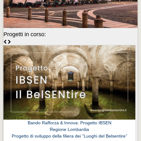
Videonews
Videonews
Eventi
Progetti in corso:
Eventi
CHI SIAMO
CHI SIAMO
CITTÀ
CITTÀ
Guida turistica rapida
Guida turistica rapida
Musica e teatro
Musica e teatro
Bando Rafforza & Innova: Progetto IBSEN
Regione Lombardia
Distretto industriale
Progetto di sviluppo della filiera dei “Luoghi del Belsentire”