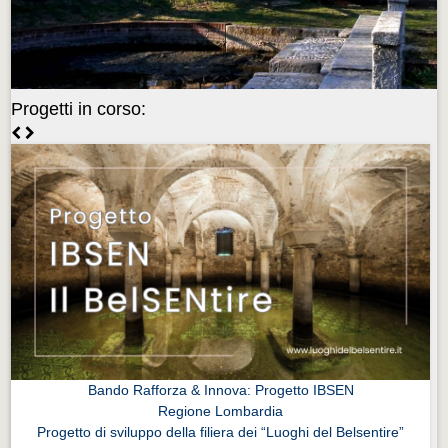
Videonews
Videonews
Eventi
Progetti in corso:
Eventi
CHI SIAMO
CHI SIAMO
CITTÀ
CITTÀ
Guida turistica rapida
Guida turistica rapida
Musica e teatro
Musica e teatro
Bando Rafforza & Innova: Progetto IBSEN
Regione Lombardia
Distretto industriale
Progetto di sviluppo della filiera dei “Luoghi del Belsentire”