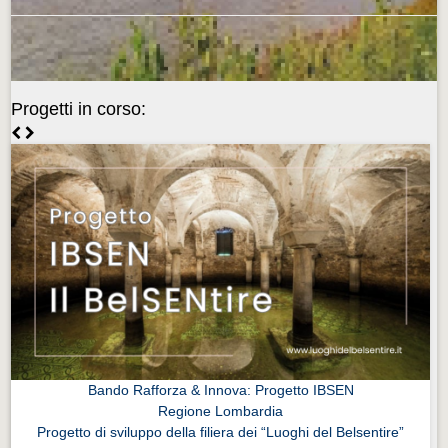
Videonews
Videonews
Eventi
Progetti in corso:
Eventi
CHI SIAMO
CHI SIAMO
CITTÀ
CITTÀ
Guida turistica rapida
Guida turistica rapida
Musica e teatro
Musica e teatro
Bando Rafforza & Innova: Progetto IBSEN
Regione Lombardia
Distretto industriale
Progetto di sviluppo della filiera dei “Luoghi del Belsentire”