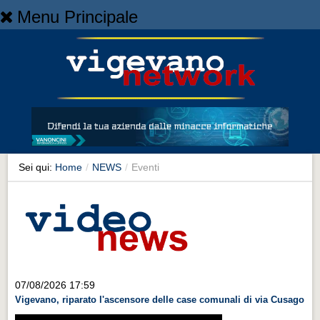
Menu Principale
Home
Home
NEWS
NEWS
Cronaca
Cronaca
Sei qui:
Home
/
NEWS
/
Eventi
Artes et Artificia
Artes et Artificia
Sport
Sport
Territorio
07/08/2026 17:59
Vigevano, riparato l'ascensore delle case comunali di via Cusago
Territorio