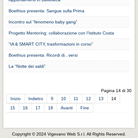
Distretto industriale
Boethius presenta: Sangue sulla Prima
Muoversi a Vigevano
Incontro sul “fenomeno baby gang”
Muoversi a Vigevano
Progetto Mentoring: collaborazione con l’Istituto Costa
Cultura e turismo 4.0
Cultura e turismo 4.0
“IA & SMART CITY, trasformazioni in corso”
Boethius presenta: Ricordi di...versi
PROGETTI
PROGETTI
La “Notte dei saldi”
Progetti Aperti
Progetti Aperti
Pagina 14 di 30
Progetti Realizzati
Inizio
Indietro
9
10
11
12
13
14
Progetti Realizzati
15
16
17
18
Avanti
Fine
EVENTI
EVENTI
Copyright © 2024 Vigevano Web S.r.l. All Rights Reserved.