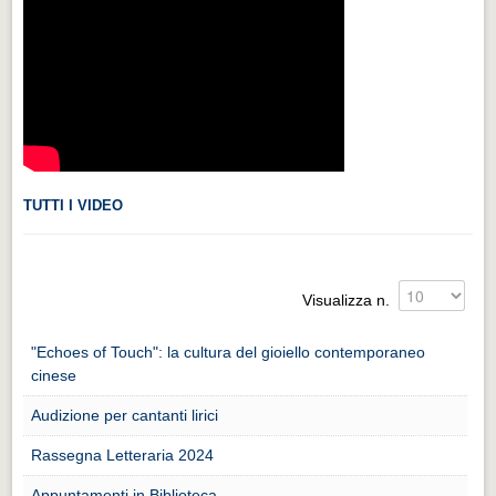
Videonews
Videonews
Eventi
Eventi
CHI SIAMO
CHI SIAMO
TUTTI I VIDEO
CITTÀ
CITTÀ
Visualizza n.
Guida turistica rapida
"Echoes of Touch": la cultura del gioiello contemporaneo
Guida turistica rapida
cinese
Musica e teatro
Audizione per cantanti lirici
Musica e teatro
Rassegna Letteraria 2024
Distretto industriale
Appuntamenti in Biblioteca