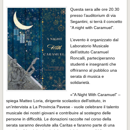
Distretto industriale
Questa sera alle ore 20.30
Muoversi a Vigevano
presso l’auditorium di via
Segantini, si terrà il concetto
Muoversi a Vigevano
“A night with Caramuel”.
Cultura e turismo 4.0
L’evento è organizzato dal
Cultura e turismo 4.0
Laboratorio Musicale
dell’istituto Caramuel
PROGETTI
Roncalli, parteciperanno
PROGETTI
studenti e insegnanti che
offriranno al pubblico una
Progetti Aperti
serata di musica e
Progetti Aperti
solidarietà.
Progetti Realizzati
«"A Night With Caramuel" –
Progetti Realizzati
spiega Matteo Loria, dirigente scolastico dell'istituto, in
un’intervista a La Provincia Pavese - vuole celebrare il talento
EVENTI
musicale dei nostri giovani e contribuire al sostegno delle
persone in difficoltà. Le donazioni raccolte nel corso della
EVENTI
serata saranno devolute alla Caritas e faranno parte di una