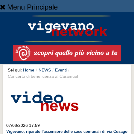
Menu Principale
Home
Home
NEWS
NEWS
Cronaca
Cronaca
Sei qui:
Home
/
NEWS
/
Eventi
/
Concerto di beneficenza al Caramuel
Artes et Artificia
Artes et Artificia
Sport
Sport
Territorio
07/08/2026 17:59
Territorio
Vigevano, riparato l'ascensore delle case comunali di via Cusago