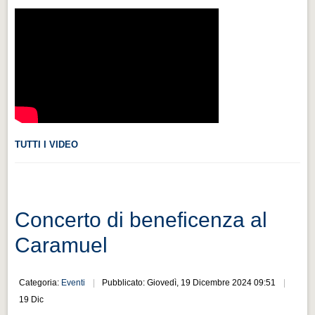
Videonews
Videonews
Eventi
Eventi
CHI SIAMO
CHI SIAMO
TUTTI I VIDEO
CITTÀ
CITTÀ
Guida turistica rapida
Concerto di beneficenza al
Guida turistica rapida
Caramuel
Musica e teatro
Musica e teatro
Categoria:
Eventi
Pubblicato: Giovedì, 19 Dicembre 2024 09:51
Distretto industriale
19 Dic