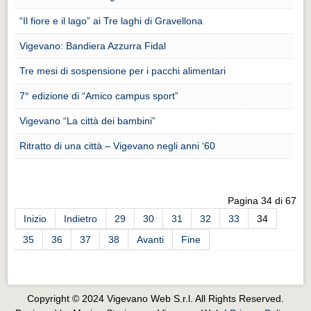
Eventi Vigevano
“Il fiore e il lago” ai Tre laghi di Gravellona
Eventi Vigevano
Vigevano: Bandiera Azzurra Fidal
Eventi Pavia
Tre mesi di sospensione per i pacchi alimentari
Eventi Pavia
7° edizione di “Amico campus sport”
Vigevano “La città dei bambini”
Ritratto di una città – Vigevano negli anni ‘60
Pagina 34 di 67
Inizio
Indietro
29
30
31
32
33
34
35
36
37
38
Avanti
Fine
Copyright © 2024 Vigevano Web S.r.l. All Rights Reserved.