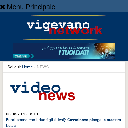
Menu Principale
Home
Home
NEWS
NEWS
Cronaca
Cronaca
Sei qui:
Home
/
NEWS
Artes et Artificia
Artes et Artificia
Sport
Sport
Territorio
06/08/2026 18:19
Fuori strada con i due figli (illesi): Cassolnovo piange la maestra
Territorio
Lucia