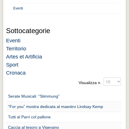
Distretto industriale
Eventi
Muoversi a Vigevano
Muoversi a Vigevano
Sottocategorie
Cultura e turismo 4.0
Eventi
Cultura e turismo 4.0
Territorio
PROGETTI
Artes et Artificia
PROGETTI
Sport
Progetti Aperti
Cronaca
Progetti Aperti
Visualizza n.
Progetti Realizzati
Serate Musicali: “Stimmung”
Progetti Realizzati
“For you” mostra dedicata al maestro Lindsay Kemp
EVENTI
Tutti al Parri col pallone
EVENTI
Caccia al tesoro a Vigevano