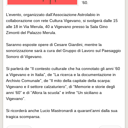
Eventi Vigevano
’60.
Eventi Vigevano
L’evento, organizzato dall’Associazione Astrolabio in
collaborazione con rete Cultura Vigevano, si svolgerà dalle 15
Eventi Pavia
alle 18 in Via Merula, 40 a Vigevano presso la Sala Gino
Eventi Pavia
Zimonti del Palazzo Merula.
Saranno esposte opere di Cesare Giardini, mentre la
sonorizzazione sarà a cura del Gruppo di Lavoro sul Paesaggio
Sonoro di Vigevano.
Si parlerà de “Il contesto culturale che ha connotato gli anni ’60
a Vigevano e in Italia”, de “La ricerca e la documentazione in
Archivio Comunale”, de “Il mito della capitale della scarpa:
Vigevano e il settore calzaturiero”, di “Memorie e storie degli
anni ‘60” e di “Allora la scuola” e infine “Un siciliano a
Vigevano”.
Si ricorderà anche Lucio Mastronardi a quarant’anni dalla sua
tragica scomparsa.