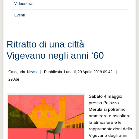
Distretto industriale
Videonews
Muoversi a Vigevano
Eventi
Muoversi a Vigevano
Cultura e turismo 4.0
Ritratto di una città –
Cultura e turismo 4.0
Vigevano negli anni ‘60
PROGETTI
PROGETTI
Categoria:
News
Pubblicato: Lunedì, 29 Aprile 2019 09:42
Progetti Aperti
29 Apr
Progetti Aperti
Sabato 4 maggio
Progetti Realizzati
presso Palazzo
Progetti Realizzati
Merula si potranno
ammirare e ascoltare
EVENTI
le atmosfere e le
EVENTI
rappresentazioni della
Vigevano degli anni