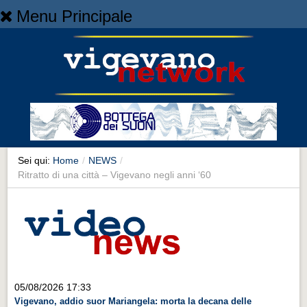
Menu Principale
Home
Home
NEWS
NEWS
Cronaca
Cronaca
Sei qui:
Home
/
NEWS
/
Ritratto di una città – Vigevano negli anni ‘60
Artes et Artificia
Artes et Artificia
Sport
Sport
Territorio
05/08/2026 17:33
Territorio
Vigevano, addio suor Mariangela: morta la decana delle