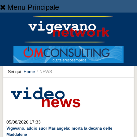
Menu Principale
Home
Home
NEWS
NEWS
Cronaca
Cronaca
Sei qui:
Home
/
NEWS
Artes et Artificia
Artes et Artificia
Sport
Sport
Territorio
05/08/2026 17:33
Vigevano, addio suor Mariangela: morta la decana delle
Territorio
Maddalene