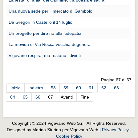
Eventi Vigevano
Eventi Vigevano
Una nuova sede per il mercato di Gambolò
De Gregori in Castello il 14 luglio
Eventi Pavia
Eventi Pavia
Un progetto per dire no alla ludopatia
La movida di Via Rocca vecchia degenera
Vigevano respira, ma restano i divieti
Pagina 67 di 67
Inizio
Indietro
58
59
60
61
62
63
64
65
66
67
Avanti
Fine
Copyright © 2024 Vigevano Web S.r.l. All Rights Reserved.
Designed by Marina Sturino per Vigevano Web |
Privacy Policy
-
Cookie Policy