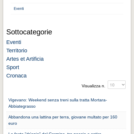
Distretto industriale
Eventi
Muoversi a Vigevano
Muoversi a Vigevano
Sottocategorie
Cultura e turismo 4.0
Eventi
Cultura e turismo 4.0
Territorio
PROGETTI
Artes et Artificia
PROGETTI
Sport
Progetti Aperti
Cronaca
Progetti Aperti
Visualizza n.
Progetti Realizzati
Vigevano: Weekend senza treni sulla tratta Mortara-
Progetti Realizzati
Abbiategrasso
EVENTI
Abbandona una lattina per terra, giovane multato per 160
euro
EVENTI
La festa "dr'ania" del Carmine, tra poesia e satira