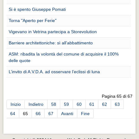
Eventi Vigevano
Si è spento Giuseppe Pomati
Eventi Vigevano
Torna "Aperto per Ferie"
Eventi Pavia
Vigevano in Vetrina partecipa a Storevolution
Eventi Pavia
Barriere architettoniche: sì all’abbattimento
ASM: ribadita la volontà del comune di acquisire il 100%
delle quote
L’invito di A.V.D.A. ad osservare l’eclissi di luna
Pagina 65 di 67
Inizio
Indietro
58
59
60
61
62
63
64
65
66
67
Avanti
Fine