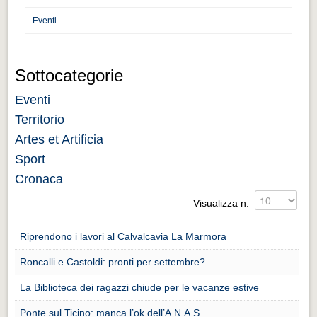
Distretto industriale
Eventi
Muoversi a Vigevano
Muoversi a Vigevano
Sottocategorie
Cultura e turismo 4.0
Eventi
Cultura e turismo 4.0
Territorio
PROGETTI
Artes et Artificia
PROGETTI
Sport
Progetti Aperti
Cronaca
Progetti Aperti
Visualizza n.
Progetti Realizzati
Riprendono i lavori al Calvalcavia La Marmora
Progetti Realizzati
Roncalli e Castoldi: pronti per settembre?
EVENTI
La Biblioteca dei ragazzi chiude per le vacanze estive
EVENTI
Ponte sul Ticino: manca l’ok dell’A.N.A.S.