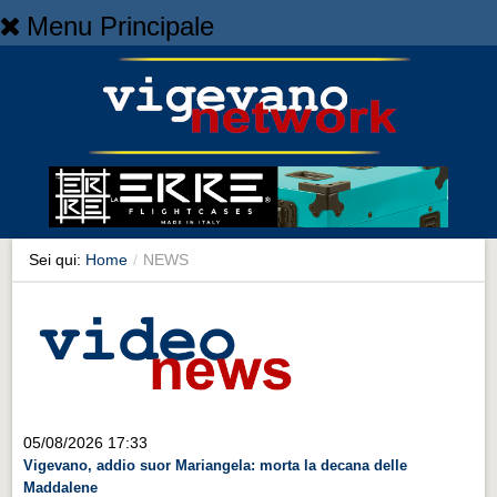
Menu Principale
Home
Home
NEWS
NEWS
Cronaca
Cronaca
Sei qui:
Home
/
NEWS
Artes et Artificia
Artes et Artificia
Sport
Sport
Territorio
05/08/2026 17:33
Vigevano, addio suor Mariangela: morta la decana delle
Territorio
Maddalene