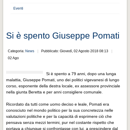
Distretto industriale
Eventi
Muoversi a Vigevano
Muoversi a Vigevano
Cultura e turismo 4.0
Si è spento Giuseppe Pomati
Cultura e turismo 4.0
Categoria:
News
Pubblicato: Giovedì, 02 Agosto 2018 08:13
PROGETTI
02 Ago
PROGETTI
Progetti Aperti
Si è spento a 79 anni, dopo una lunga
malattia, Giuseppe Pomati, uno dei politici vigevanesi di lungo
Progetti Aperti
corso, esponente della destra locale, ex assessore provinciale
nella giunta Beretta e per anni consigliere comunale.
Progetti Realizzati
Progetti Realizzati
Ricordato da tutti come uomo deciso e leale, Pomati era
conosciuto nel mondo politico per la sua concretezza nelle
EVENTI
valutazioni politiche e per la capacità di esprimere ciò che
EVENTI
pensava senza mezzi termini, pur nel costante rispetto che
portava a chiunque si confrontasse con lui, a prescindere dal