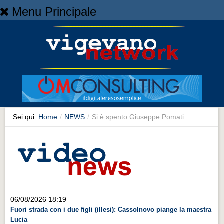
Menu Principale
Home
Home
NEWS
NEWS
Cronaca
Cronaca
Sei qui:
Home
/
NEWS
/
Si è spento Giuseppe Pomati
Artes et Artificia
Artes et Artificia
Sport
Sport
Territorio
06/08/2026 18:19
Fuori strada con i due figli (illesi): Cassolnovo piange la maestra
Territorio
Lucia