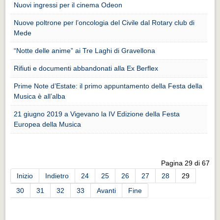
Eventi Vigevano
Nuovi ingressi per il cinema Odeon
Eventi Vigevano
Nuove poltrone per l’oncologia del Civile dal Rotary club di
Mede
Eventi Pavia
Eventi Pavia
“Notte delle anime” ai Tre Laghi di Gravellona
Rifiuti e documenti abbandonati alla Ex Berflex
Prime Note d’Estate: il primo appuntamento della Festa della
Musica è all’alba
21 giugno 2019 a Vigevano la IV Edizione della Festa
Europea della Musica
Pagina 29 di 67
Inizio
Indietro
24
25
26
27
28
29
30
31
32
33
Avanti
Fine