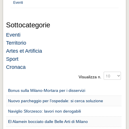
Distretto industriale
Eventi
Muoversi a Vigevano
Muoversi a Vigevano
Sottocategorie
Cultura e turismo 4.0
Eventi
Cultura e turismo 4.0
Territorio
Artes et Artificia
PROGETTI
Sport
PROGETTI
Cronaca
Progetti Aperti
Visualizza n.
Progetti Aperti
Bonus sulla Milano-Mortara per i disservizi
Progetti Realizzati
Progetti Realizzati
Nuovo parcheggio per l’ospedale: si cerca soluzione
Naviglio Sforzesco: lavori non derogabili
EVENTI
EVENTI
El Alamein bocciato dalle Belle Arti di Milano