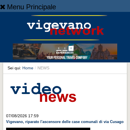
Menu Principale
Home
Home
NEWS
NEWS
Cronaca
Cronaca
Sei qui:
Home
/
NEWS
Artes et Artificia
Artes et Artificia
Sport
Sport
Territorio
07/08/2026 17:59
Vigevano, riparato l'ascensore delle case comunali di via Cusago
Territorio