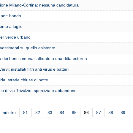
one Milano-Cortina: nessuna candidatura
per: bando
onto a luglio
per verde urbano
nvestimenti su quello esistente
o dei beni comunali affidato a una ditta esterna
rvi: installati filtri anti virus e batteri
a: strade chiuse di notte
o di via Trivulzio: sporcizia e abbandono
Indietro
81
82
83
84
85
86
87
88
89