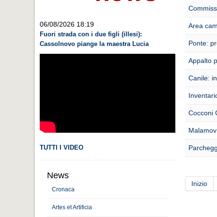
Commissi
06/08/2026 18:19
Area cam
Fuori strada con i due figli (illesi):
Ponte: pr
Cassolnovo piange la maestra Lucia
Appalto 
Canile: i
Inventari
Cocconi Ce
Malamovid
TUTTI I VIDEO
Parcheggi
News
Inizio
Cronaca
Artes et Artificia