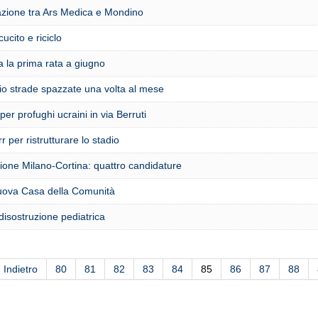
azione tra Ars Medica e Mondino
ucito e riciclo
na la prima rata a giugno
o strade spazzate una volta al mese
per profughi ucraini in via Berruti
r per ristrutturare lo stadio
one Milano-Cortina: quattro candidature
nuova Casa della Comunità
disostruzione pediatrica
Indietro
80
81
82
83
84
85
86
87
88