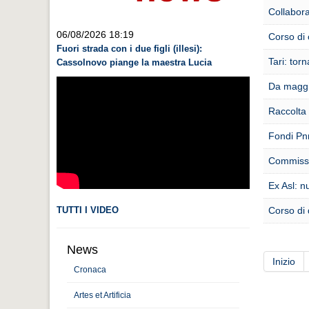
Collabor
06/08/2026 18:19
Corso di c
Fuori strada con i due figli (illesi):
Tari: tor
Cassolnovo piange la maestra Lucia
Da maggi
Raccolta 
Fondi Pnr
Commissi
Ex Asl: 
TUTTI I VIDEO
Corso di 
News
Inizio
Cronaca
Artes et Artificia