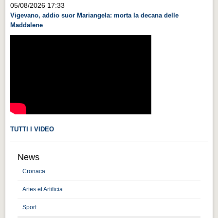
05/08/2026 17:33
Videonews
Vigevano, addio suor Mariangela: morta la decana delle
Videonews
Maddalene
Eventi
Eventi
CHI SIAMO
CHI SIAMO
CITTÀ
CITTÀ
TUTTI I VIDEO
Guida turistica rapida
Guida turistica rapida
News
Cronaca
Musica e teatro
Musica e teatro
Artes et Artificia
Distretto industriale
Sport