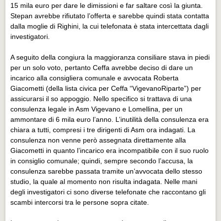
15 mila euro per dare le dimissioni e far saltare così la giunta.
Stepan avrebbe rifiutato l’offerta e sarebbe quindi stata contatta
dalla moglie di Righini, la cui telefonata è stata intercettata dagli
investigatori.
A seguito della congiura la maggioranza consiliare stava in piedi
per un solo voto, pertanto Ceffa avrebbe deciso di dare un
incarico alla consigliera comunale e avvocata Roberta
Giacometti (della lista civica per Ceffa “VigevanoRiparte”) per
assicurarsi il so appoggio. Nello specifico si trattava di una
consulenza legale in Asm Vigevano e Lomellina, per un
ammontare di 6 mila euro l’anno. L’inutilità della consulenza era
chiara a tutti, compresi i tre dirigenti di Asm ora indagati. La
consulenza non venne però assegnata direttamente alla
Giacometti in quanto l’incarico era incompatibile con il suo ruolo
in consiglio comunale; quindi, sempre secondo l’accusa, la
consulenza sarebbe passata tramite un’avvocata dello stesso
studio, la quale al momento non risulta indagata. Nelle mani
degli investigatori ci sono diverse telefonate che raccontano gli
scambi intercorsi tra le persone sopra citate.