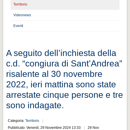
Distretto industriale
Territorio
Muoversi a Vigevano
Videonews
Muoversi a Vigevano
Eventi
Cultura e turismo 4.0
Cultura e turismo 4.0
A seguito dell’inchiesta della
PROGETTI
PROGETTI
c.d. “congiura di Sant’Andrea”
risalente al 30 novembre
Progetti Aperti
Progetti Aperti
2022, ieri mattina sono state
Progetti Realizzati
arrestate cinque persone e tre
Progetti Realizzati
sono indagate.
EVENTI
EVENTI
Categoria:
Territorio
Pubblicato: Venerdì, 29 Novembre 2024 13:33
29 Nov