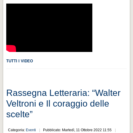
Videonews
Videonews
Eventi
Eventi
CHI SIAMO
CHI SIAMO
TUTTI I VIDEO
CITTÀ
CITTÀ
Guida turistica rapida
Rassegna Letteraria: “Walter
Guida turistica rapida
Veltroni e Il coraggio delle
Musica e teatro
scelte”
Musica e teatro
Distretto industriale
Categoria:
Eventi
Pubblicato: Martedì, 11 Ottobre 2022 11:55