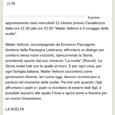
Distretto industriale
11 Ott
Muoversi a Vigevano
Il primo
Muoversi a Vigevano
appuntamento sarà mercoledì 12 ottobre presso Cavallerizza
dalle ore 21.00 alle ore 22.00 “Walter Veltroni e Il coraggio delle
Cultura e turismo 4.0
scelte”.
Cultura e turismo 4.0
Walter Veltroni, accompagnato da Ermanno Paccagnini,
PROGETTI
direttore della Rassegna Letteraria, affronterà un dialogo per
PROGETTI
condurci verso nuovi orizzonti, ripercorrendo la Storia,
prendendo spunto dal suo romanzo “La scelta” (Rizzoli). La
Progetti Aperti
Storia mette tutti con le spalle al muro. E per ogni casa, per
ogni famiglia italiana, Walter Veltroni racconterà come
Progetti Aperti
generazioni diverse, ieri come oggi, devono ricominciare a
Progetti Realizzati
parlarsi nel momento delle scelte. Perché solo quando i figli
affrontano i padri e i padri si ricordano di essere stati figli, é
Progetti Realizzati
possibile lasciarsi alle spalle il buio e aprire porte e finestre per
un nuovo Umanesimo.
EVENTI
EVENTI
LA SCELTA