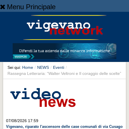
Menu Principale
Home
Home
NEWS
NEWS
Cronaca
Cronaca
Sei qui:
Home
/
NEWS
/
Eventi
/
Rassegna Letteraria: “Walter Veltroni e Il coraggio delle scelte”
Artes et Artificia
Artes et Artificia
Sport
Sport
Territorio
07/08/2026 17:59
Territorio
Vigevano, riparato l'ascensore delle case comunali di via Cusago