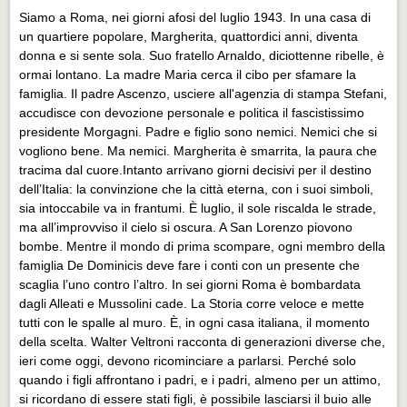
Eventi Vigevano
Siamo a Roma, nei giorni afosi del luglio 1943. In una casa di
Eventi Vigevano
un quartiere popolare, Margherita, quattordici anni, diventa
donna e si sente sola. Suo fratello Arnaldo, diciottenne ribelle, è
Eventi Pavia
ormai lontano. La madre Maria cerca il cibo per sfamare la
Eventi Pavia
famiglia. Il padre Ascenzo, usciere all'agenzia di stampa Stefani,
accudisce con devozione personale e politica il fascistissimo
presidente Morgagni. Padre e figlio sono nemici. Nemici che si
vogliono bene. Ma nemici. Margherita è smarrita, la paura che
tracima dal cuore.Intanto arrivano giorni decisivi per il destino
dell’Italia: la convinzione che la città eterna, con i suoi simboli,
sia intoccabile va in frantumi. È luglio, il sole riscalda le strade,
ma all’improvviso il cielo si oscura. A San Lorenzo piovono
bombe. Mentre il mondo di prima scompare, ogni membro della
famiglia De Dominicis deve fare i conti con un presente che
scaglia l’uno contro l’altro. In sei giorni Roma è bombardata
dagli Alleati e Mussolini cade. La Storia corre veloce e mette
tutti con le spalle al muro. È, in ogni casa italiana, il momento
della scelta. Walter Veltroni racconta di generazioni diverse che,
ieri come oggi, devono ricominciare a parlarsi. Perché solo
quando i figli affrontano i padri, e i padri, almeno per un attimo,
si ricordano di essere stati figli, è possibile lasciarsi il buio alle