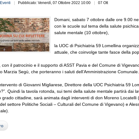
Eventi
Pubblicato: Venerdì, 07 Ottobre 2022 10:00
07 Ott
Domani, sabato 7 ottobre dalle ore 9.00 nell
con le scuole sul tema della salute psichic
salute mentale (10 ottobre),
la UOC di Psichiatria 59 Lomellina organiz
attuale, che coinvolge tante fasce della po
va, con il patrocinio e il supporto di ASST Pavia e del Comune di Vigeva
o Marzia Segù, che porteranno i saluti dell’Amministrazione Comunale.
intervento di Giovanni Migliarese, Direttore della UOC Psichiatria 59 L
e?”. Quindi la tavola rotonda, sui temi della salute mentale partirà dai l
 grado cittadine, sarà animata dagli interventi di don Moreno Locatelli 
 del settore Politiche Sociali – Culturali del Comune di Vigevano) e Ales
ale).
ro