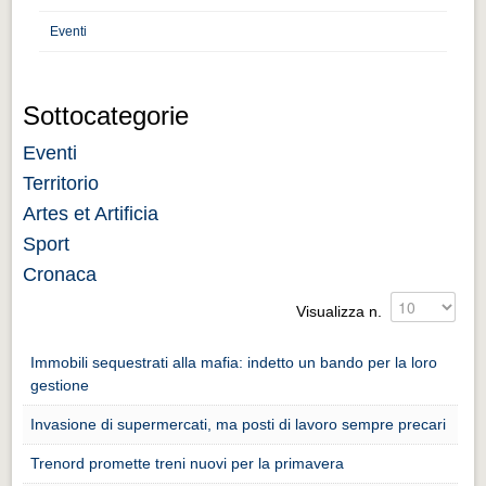
Distretto industriale
Eventi
Muoversi a Vigevano
Muoversi a Vigevano
Sottocategorie
Cultura e turismo 4.0
Eventi
Cultura e turismo 4.0
Territorio
PROGETTI
Artes et Artificia
PROGETTI
Sport
Progetti Aperti
Cronaca
Progetti Aperti
Visualizza n.
Progetti Realizzati
Immobili sequestrati alla mafia: indetto un bando per la loro
Progetti Realizzati
gestione
EVENTI
Invasione di supermercati, ma posti di lavoro sempre precari
EVENTI
Trenord promette treni nuovi per la primavera