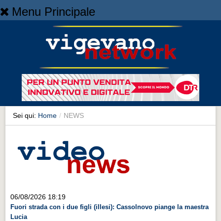
Menu Principale
Home
Home
NEWS
NEWS
Cronaca
Cronaca
Sei qui:
Home
/
NEWS
Artes et Artificia
Artes et Artificia
Sport
Sport
Territorio
06/08/2026 18:19
Fuori strada con i due figli (illesi): Cassolnovo piange la maestra
Territorio
Lucia