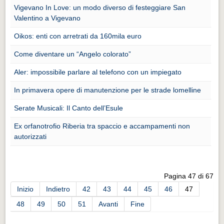
Eventi Vigevano
Vigevano In Love: un modo diverso di festeggiare San
Eventi Vigevano
Valentino a Vigevano
Oikos: enti con arretrati da 160mila euro
Eventi Pavia
Eventi Pavia
Come diventare un “Angelo colorato”
Aler: impossibile parlare al telefono con un impiegato
In primavera opere di manutenzione per le strade lomelline
Serate Musicali: Il Canto dell’Esule
Ex orfanotrofio Riberia tra spaccio e accampamenti non
autorizzati
Pagina 47 di 67
Inizio
Indietro
42
43
44
45
46
47
48
49
50
51
Avanti
Fine