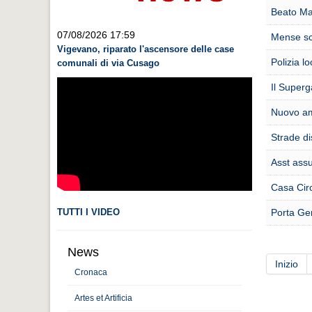
Beato Ma
07/08/2026 17:59
Mense sco
Vigevano, riparato l'ascensore delle case
Polizia l
comunali di via Cusago
Il Superg
Nuovo amb
Strade di
Asst assu
Casa Circ
TUTTI I VIDEO
Porta Gen
News
Inizio
Cronaca
Artes et Artificia