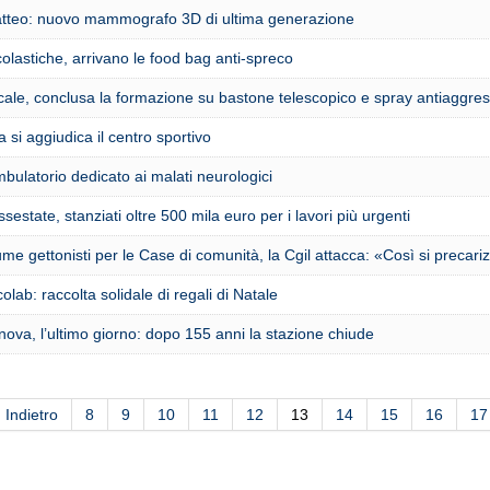
tteo: nuovo mammografo 3D di ultima generazione
lastiche, arrivano le food bag anti-spreco
ocale, conclusa la formazione su bastone telescopico e spray antiaggre
a si aggiudica il centro sportivo
ulatorio dedicato ai malati neurologici
ssestate, stanziati oltre 500 mila euro per i lavori più urgenti
me gettonisti per le Case di comunità, la Cgil attacca: «Così si precari
olab: raccolta solidale di regali di Natale
ova, l’ultimo giorno: dopo 155 anni la stazione chiude
Indietro
8
9
10
11
12
13
14
15
16
17