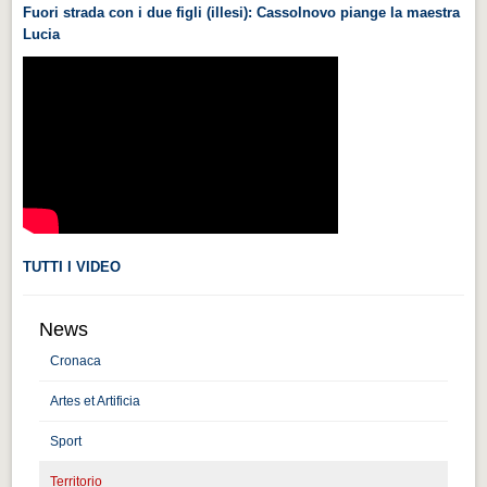
Fuori strada con i due figli (illesi): Cassolnovo piange la maestra
Videonews
Lucia
Videonews
Eventi
Eventi
CHI SIAMO
CHI SIAMO
CITTÀ
TUTTI I VIDEO
CITTÀ
Guida turistica rapida
News
Guida turistica rapida
Cronaca
Musica e teatro
Artes et Artificia
Musica e teatro
Sport
Distretto industriale
Territorio