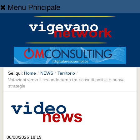
Menu Principale
Home
Home
NEWS
NEWS
Cronaca
Cronaca
Sei qui:
Home
/
NEWS
/
Territorio
/
Votazioni verso il secondo turno tra riassetti politici e nuove
Artes et Artificia
strategie
Artes et Artificia
Sport
Sport
Territorio
Territorio
06/08/2026 18:19