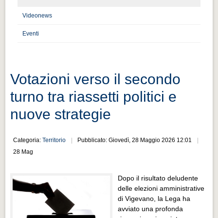
Distretto industriale
Videonews
Muoversi a Vigevano
Eventi
Muoversi a Vigevano
Cultura e turismo 4.0
Cultura e turismo 4.0
Votazioni verso il secondo
PROGETTI
turno tra riassetti politici e
PROGETTI
nuove strategie
Progetti Aperti
Progetti Aperti
Categoria:
Territorio
Pubblicato: Giovedì, 28 Maggio 2026 12:01
28 Mag
Progetti Realizzati
Progetti Realizzati
Dopo il risultato deludente
EVENTI
delle elezioni amministrative
di Vigevano, la Lega ha
EVENTI
avviato una profonda