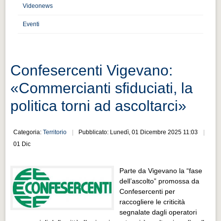
Distretto industriale
Videonews
Muoversi a Vigevano
Eventi
Muoversi a Vigevano
Cultura e turismo 4.0
Confesercenti Vigevano:
Cultura e turismo 4.0
«Commercianti sfiduciati, la
PROGETTI
politica torni ad ascoltarci»
PROGETTI
Progetti Aperti
Categoria:
Territorio
Pubblicato: Lunedì, 01 Dicembre 2025 11:03
Progetti Aperti
01 Dic
Progetti Realizzati
Parte da Vigevano la “fase
Progetti Realizzati
dell’ascolto” promossa da
EVENTI
Confesercenti per
raccogliere le criticità
EVENTI
segnalate dagli operatori