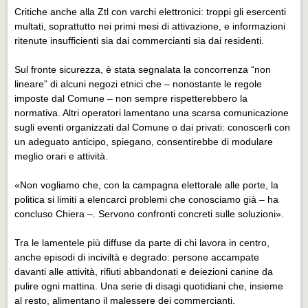
Critiche anche alla Ztl con varchi elettronici: troppi gli esercenti
multati, soprattutto nei primi mesi di attivazione, e informazioni
ritenute insufficienti sia dai commercianti sia dai residenti.
Sul fronte sicurezza, è stata segnalata la concorrenza “non
lineare” di alcuni negozi etnici che – nonostante le regole
imposte dal Comune – non sempre rispetterebbero la
normativa. Altri operatori lamentano una scarsa comunicazione
sugli eventi organizzati dal Comune o dai privati: conoscerli con
un adeguato anticipo, spiegano, consentirebbe di modulare
meglio orari e attività.
«Non vogliamo che, con la campagna elettorale alle porte, la
politica si limiti a elencarci problemi che conosciamo già – ha
concluso Chiera –. Servono confronti concreti sulle soluzioni».
Tra le lamentele più diffuse da parte di chi lavora in centro,
anche episodi di inciviltà e degrado: persone accampate
davanti alle attività, rifiuti abbandonati e deiezioni canine da
pulire ogni mattina. Una serie di disagi quotidiani che, insieme
al resto, alimentano il malessere dei commercianti.