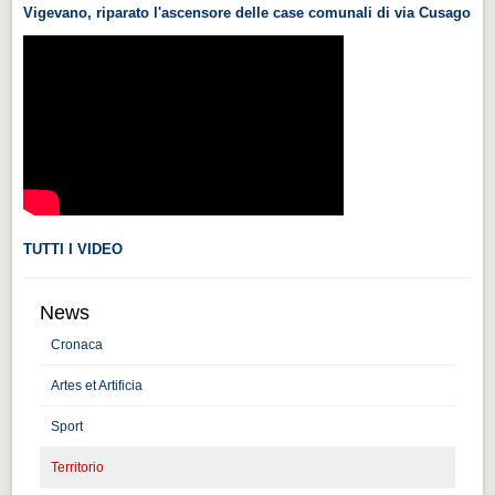
Vigevano, riparato l'ascensore delle case comunali di via Cusago
Videonews
Videonews
Eventi
Eventi
CHI SIAMO
CHI SIAMO
CITTÀ
TUTTI I VIDEO
CITTÀ
News
Guida turistica rapida
Cronaca
Guida turistica rapida
Artes et Artificia
Musica e teatro
Musica e teatro
Sport
Territorio
Distretto industriale