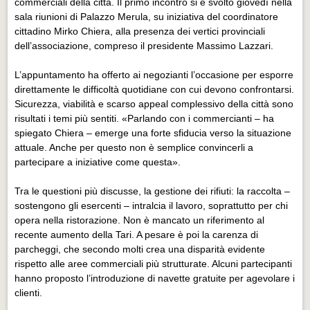
commerciali della città. Il primo incontro si è svolto giovedì nella
Eventi Vigevano
sala riunioni di Palazzo Merula, su iniziativa del coordinatore
Eventi Vigevano
cittadino Mirko Chiera, alla presenza dei vertici provinciali
dell’associazione, compreso il presidente Massimo Lazzari.
Eventi Pavia
Eventi Pavia
L’appuntamento ha offerto ai negozianti l’occasione per esporre
direttamente le difficoltà quotidiane con cui devono confrontarsi.
Sicurezza, viabilità e scarso appeal complessivo della città sono
risultati i temi più sentiti. «Parlando con i commercianti – ha
spiegato Chiera – emerge una forte sfiducia verso la situazione
attuale. Anche per questo non è semplice convincerli a
partecipare a iniziative come questa».
Tra le questioni più discusse, la gestione dei rifiuti: la raccolta –
sostengono gli esercenti – intralcia il lavoro, soprattutto per chi
opera nella ristorazione. Non è mancato un riferimento al
recente aumento della Tari. A pesare è poi la carenza di
parcheggi, che secondo molti crea una disparità evidente
rispetto alle aree commerciali più strutturate. Alcuni partecipanti
hanno proposto l’introduzione di navette gratuite per agevolare i
clienti.