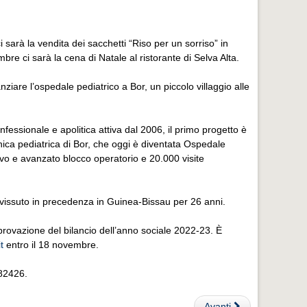
arà la vendita dei sacchetti “Riso per un sorriso” in
e ci sarà la cena di Natale al ristorante di Selva Alta.
anziare l’ospedale pediatrico a Bor, un piccolo villaggio alle
fessionale e apolitica attiva dal 2006, il primo progetto è
linica pediatrica di Bor, che oggi è diventata Ospedale
ivo e avanzato blocco operatorio e 20.000 visite
à vissuto in precedenza in Guinea-Bissau per 26 anni.
provazione del bilancio dell’anno sociale 2022-23. È
t
entro il 18 novembre.
282426.
Avanti