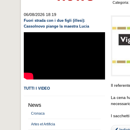
Categoria:
06/08/2026 18:19
Fuori strada con i due figli (illesi):
Cassolnovo piange la maestra Lucia
Il referen
TUTTI I VIDEO
La cena ha
necessario
News
Cronaca
I sacchett
Artes et Artificia
Indiet