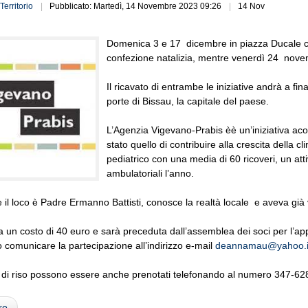
Territorio
Pubblicato: Martedì, 14 Novembre 2023 09:26
14 Nov
Domenica 3 e 17 dicembre in piazza Ducale ci s
confezione natalizia, mentre venerdì 24 novembr
Il ricavato di entrambe le iniziative andrà a fin
porte di Bissau, la capitale del paese.
L’Agenzia Vigevano-Prabis èè un’iniziativa acon
stato quello di contribuire alla crescita della c
pediatrico con una media di 60 ricoveri, un att
ambulatoriali l’anno.
te il loco è Padre Ermanno Battisti, conosce la realtà locale e aveva gi
 un costo di 40 euro e sarà preceduta dall’assemblea dei soci per l’ap
 comunicare la partecipazione all’indirizzo e-mail
deannamau@yahoo.i
i di riso possono essere anche prenotati telefonando al numero 347-6
ro