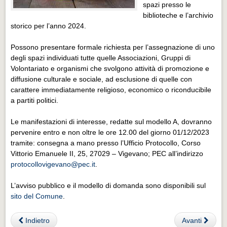
Eventi Vigevano
spazi presso le
biblioteche e l’archivio
Eventi Vigevano
storico per l’anno 2024.
Eventi Pavia
Possono presentare formale richiesta per l’assegnazione di uno
Eventi Pavia
degli spazi individuati tutte quelle Associazioni, Gruppi di
Volontariato e organismi che svolgono attività di promozione e
diffusione culturale e sociale, ad esclusione di quelle con
carattere immediatamente religioso, economico o riconducibile
a partiti politici.
Le manifestazioni di interesse, redatte sul modello A, dovranno
pervenire entro e non oltre le ore 12.00 del giorno 01/12/2023
tramite: consegna a mano presso l’Ufficio Protocollo, Corso
Vittorio Emanuele II, 25, 27029 – Vigevano; PEC all’indirizzo
protocollovigevano@pec.it
.
L’avviso pubblico e il modello di domanda sono disponibili sul
sito del Comune
.
Indietro
Avanti