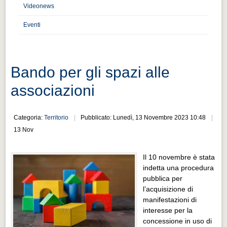
Distretto industriale
Videonews
Muoversi a Vigevano
Eventi
Muoversi a Vigevano
Cultura e turismo 4.0
Bando per gli spazi alle
Cultura e turismo 4.0
associazioni
PROGETTI
PROGETTI
Categoria:
Territorio
Pubblicato: Lunedì, 13 Novembre 2023 10:48
Progetti Aperti
13 Nov
Progetti Aperti
Il 10 novembre è stata
Progetti Realizzati
indetta una procedura
Progetti Realizzati
pubblica per
l’acquisizione di
EVENTI
manifestazioni di
EVENTI
interesse per la
concessione in uso di