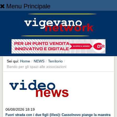
Menu Principale
Home
Home
NEWS
NEWS
Cronaca
Cronaca
Sei qui:
Home
/
NEWS
/
Territorio
/
Bando per gli spazi alle associazioni
Artes et Artificia
Artes et Artificia
Sport
Sport
Territorio
06/08/2026 18:19
Territorio
Fuori strada con i due figli (illesi): Cassolnovo piange la maestra