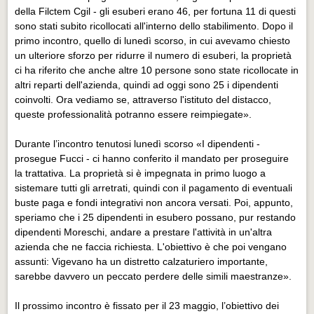
Eventi Vigevano
della Filctem Cgil - gli esuberi erano 46, per fortuna 11 di questi
Eventi Vigevano
sono stati subito ricollocati all'interno dello stabilimento. Dopo il
primo incontro, quello di lunedì scorso, in cui avevamo chiesto
Eventi Pavia
un ulteriore sforzo per ridurre il numero di esuberi, la proprietà
ci ha riferito che anche altre 10 persone sono state ricollocate in
Eventi Pavia
altri reparti dell'azienda, quindi ad oggi sono 25 i dipendenti
coinvolti. Ora vediamo se, attraverso l'istituto del distacco,
queste professionalità potranno essere reimpiegate».
Durante l’incontro tenutosi lunedì scorso «I dipendenti -
prosegue Fucci - ci hanno conferito il mandato per proseguire
la trattativa. La proprietà si è impegnata in primo luogo a
sistemare tutti gli arretrati, quindi con il pagamento di eventuali
buste paga e fondi integrativi non ancora versati. Poi, appunto,
speriamo che i 25 dipendenti in esubero possano, pur restando
dipendenti Moreschi, andare a prestare l'attività in un'altra
azienda che ne faccia richiesta. L'obiettivo è che poi vengano
assunti: Vigevano ha un distretto calzaturiero importante,
sarebbe davvero un peccato perdere delle simili maestranze».
Il prossimo incontro è fissato per il 23 maggio, l’obiettivo dei