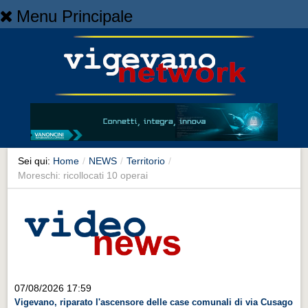
Menu Principale
Home
Home
NEWS
NEWS
Cronaca
Cronaca
Sei qui:
Home
/
NEWS
/
Territorio
/
Moreschi: ricollocati 10 operai
Artes et Artificia
Artes et Artificia
Sport
Sport
Territorio
07/08/2026 17:59
Territorio
Vigevano, riparato l'ascensore delle case comunali di via Cusago