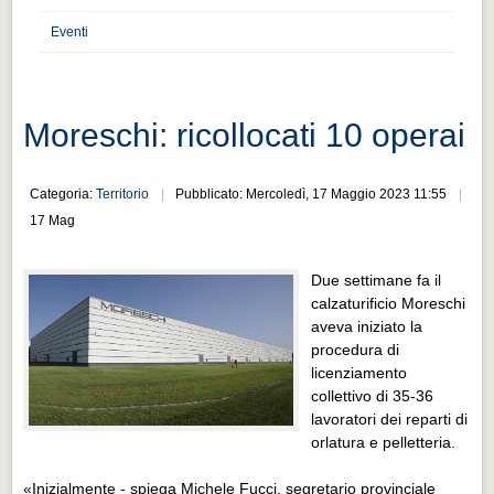
Distretto industriale
Eventi
Muoversi a Vigevano
Muoversi a Vigevano
Cultura e turismo 4.0
Moreschi: ricollocati 10 operai
Cultura e turismo 4.0
Categoria:
Territorio
Pubblicato: Mercoledì, 17 Maggio 2023 11:55
PROGETTI
17 Mag
PROGETTI
Progetti Aperti
Due settimane fa il
calzaturificio Moreschi
Progetti Aperti
aveva iniziato la
procedura di
Progetti Realizzati
licenziamento
Progetti Realizzati
collettivo di 35-36
lavoratori dei reparti di
EVENTI
orlatura e pelletteria.
EVENTI
«Inizialmente - spiega Michele Fucci, segretario provinciale