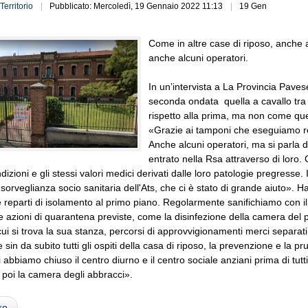
Territorio
Pubblicato: Mercoledì, 19 Gennaio 2022 11:13
19 Gen
Come in altre case di riposo, anche al 
anche alcuni operatori.
In un’intervista a La Provincia Pave
seconda ondata quella a cavallo tra 
rispetto alla prima, ma non come ques
«Grazie ai tamponi che eseguiamo reg
Anche alcuni operatori, ma si parla di
entrato nella Rsa attraverso di loro
dizioni e gli stessi valori medici derivati dalle loro patologie pregresse
i sorveglianza socio sanitaria dell'Ats, che ci è stato di grande aiuto»
 reparti di isolamento al primo piano. Regolarmente sanifichiamo con il 
le azioni di quarantena previste, come la disinfezione della camera del pa
cui si trova la sua stanza, percorsi di approvvigionamenti merci separa
 sin da subito tutti gli ospiti della casa di riposo, la prevenzione e l
abbiamo chiuso il centro diurno e il centro sociale anziani prima di tutti g
 poi la camera degli abbracci».
ro