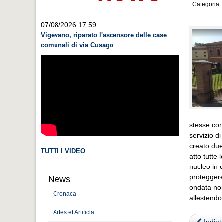
Categoria:
07/08/2026 17:59
Vigevano, riparato l'ascensore delle case
comunali di via Cusago
stesse con
servizio d
creato due
TUTTI I VIDEO
atto tutte 
nucleo in 
proteggere
News
ondata noi 
Cronaca
allestendo
Artes et Artificia
Indiet