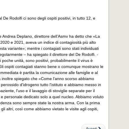
De Rodolfi ci sono degli ospiti positivi, in tutto 12, e
se Andrea Deplano, direttore dell’Asmv ha detto che «La
2020 e 2021, aveva un indice di contagiosità più alto
ta variante»; mentre i contagiati sono stati individuati
olarmente – ha spiegato il direttore del De Rodolfi. -
 poche unità, sono positivi, probabilmente il virus è
. Gli ospiti contagiati stanno bene o comunque mostrano le
. Immediata è partita la comunicazione alle famiglie e al
. Ha inoltre spiegato che «Come l'anno scorso abbiamo
perossido d'idrogeno tutto l'istituto e abbiamo messo in
ziente, l'uso e il lavaggio di stoviglie separate per il
ti e personale dedicato solo a quel nucleo. Abbiamo voluto
a prudenza sono sempre state la nostra arma. Con la prima
li altri, così come abbiamo vietato le visite agli ospiti,
Avanti