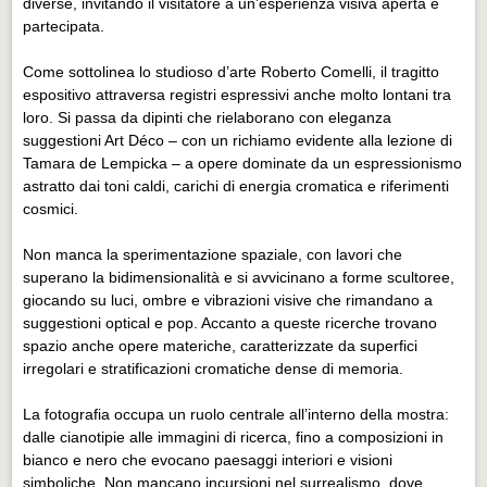
diverse, invitando il visitatore a un’esperienza visiva aperta e
Eventi Vigevano
partecipata.
Eventi Vigevano
Come sottolinea lo studioso d’arte Roberto Comelli, il tragitto
Eventi Pavia
espositivo attraversa registri espressivi anche molto lontani tra
Eventi Pavia
loro. Si passa da dipinti che rielaborano con eleganza
suggestioni Art Déco – con un richiamo evidente alla lezione di
Tamara de Lempicka – a opere dominate da un espressionismo
astratto dai toni caldi, carichi di energia cromatica e riferimenti
cosmici.
Non manca la sperimentazione spaziale, con lavori che
superano la bidimensionalità e si avvicinano a forme scultoree,
giocando su luci, ombre e vibrazioni visive che rimandano a
suggestioni optical e pop. Accanto a queste ricerche trovano
spazio anche opere materiche, caratterizzate da superfici
irregolari e stratificazioni cromatiche dense di memoria.
La fotografia occupa un ruolo centrale all’interno della mostra:
dalle cianotipie alle immagini di ricerca, fino a composizioni in
bianco e nero che evocano paesaggi interiori e visioni
simboliche. Non mancano incursioni nel surrealismo, dove