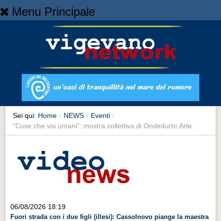
Menu Principale
Home
Home
NEWS
NEWS
Cronaca
Cronaca
Sei qui:
Home
/
NEWS
/
Eventi
/
"Cose che voi umani": mostra collettiva di Ondedurto.Arte
Artes et Artificia
Artes et Artificia
Sport
Sport
Territorio
06/08/2026 18:19
Territorio
Fuori strada con i due figli (illesi): Cassolnovo piange la maestra