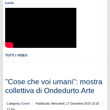
Lucia
Videonews
Videonews
Eventi
Eventi
CHI SIAMO
CHI SIAMO
CITTÀ
TUTTI I VIDEO
CITTÀ
Guida turistica rapida
Guida turistica rapida
"Cose che voi umani": mostra
Musica e teatro
collettiva di Ondedurto.Arte
Musica e teatro
Categoria:
Eventi
Pubblicato: Mercoledì, 17 Dicembre 2025 10:25
Distretto industriale
17 Dic