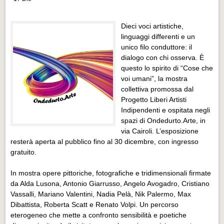
Distretto industriale
Muoversi a Vigevano
Dieci voci artistiche,
linguaggi differenti e un
Muoversi a Vigevano
unico filo conduttore: il
Cultura e turismo 4.0
dialogo con chi osserva. È
questo lo spirito di “Cose che
Cultura e turismo 4.0
voi umani”, la mostra
collettiva promossa dal
PROGETTI
Progetto Liberi Artisti
PROGETTI
Indipendenti e ospitata negli
spazi di Ondedurto.Arte, in
Progetti Aperti
via Cairoli. L’esposizione
Progetti Aperti
resterà aperta al pubblico fino al 30 dicembre, con ingresso
gratuito.
Progetti Realizzati
In mostra opere pittoriche, fotografiche e tridimensionali firmate
Progetti Realizzati
da Alda Lusona, Antonio Giarrusso, Angelo Avogadro, Cristiano
EVENTI
Vassalli, Mariano Valentini, Nadia Pelà, Nik Palermo, Max
Dibattista, Roberta Scatt e Renato Volpi. Un percorso
EVENTI
eterogeneo che mette a confronto sensibilità e poetiche