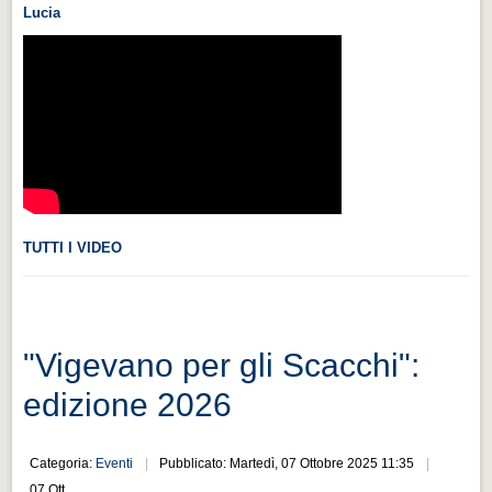
Lucia
Videonews
Videonews
Eventi
Eventi
CHI SIAMO
CHI SIAMO
CITTÀ
TUTTI I VIDEO
CITTÀ
Guida turistica rapida
Guida turistica rapida
"Vigevano per gli Scacchi":
Musica e teatro
edizione 2026
Musica e teatro
Categoria:
Eventi
Pubblicato: Martedì, 07 Ottobre 2025 11:35
Distretto industriale
07 Ott