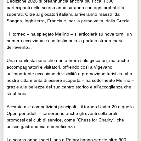
L’edizione 2026 si preannuncia ancora più ricca: i 300
Eventi Vigevano
partecipanti dello scorso anno saranno con ogni probabilità
Eventi Vigevano
superati. Oltre ai giocatori italiani, arriveranno maestri da
Spagna, Inghilterra, Francia e, per la prima volta, dalla Grecia.
Eventi Pavia
Eventi Pavia
«Il torneo – ha spiegato Mellino – si articolerà su nove turni, un
numero eccezionale che testimonia la portata straordinaria
dell’evento».
Una manifestazione che non attirerà solo giocatori, ma anche
accompagnatori e visitatori, offrendo così a Vigevano
un’importante occasione di visibilità e promozione turistica. «La
nostra città merita di essere scoperta – ha sottolineato Mellino –
grazie alle bellezze del suo centro storico e all’accoglienza che
sa offrire».
Accanto alle competizioni principali – il torneo Under 20 e quello
Open per adulti – torneranno anche gli eventi collaterali
promossi dai club di service, come “Chess for Charity”, che
unisce gastronomia e beneficenza.
Lo scorso anno i soci Lions e Rotary hanno servito oltre 900