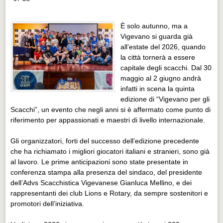
Distretto industriale
Muoversi a Vigevano
È solo autunno, ma a
Vigevano si guarda già
Muoversi a Vigevano
all’estate del 2026, quando
Cultura e turismo 4.0
la città tornerà a essere
capitale degli scacchi. Dal 30
Cultura e turismo 4.0
maggio al 2 giugno andrà
infatti in scena la quinta
PROGETTI
edizione di “Vigevano per gli
PROGETTI
Scacchi”, un evento che negli anni si è affermato come punto di
riferimento per appassionati e maestri di livello internazionale.
Progetti Aperti
Progetti Aperti
Gli organizzatori, forti del successo dell’edizione precedente
che ha richiamato i migliori giocatori italiani e stranieri, sono già
Progetti Realizzati
al lavoro. Le prime anticipazioni sono state presentate in
conferenza stampa alla presenza del sindaco, del presidente
Progetti Realizzati
dell’Advs Scacchistica Vigevanese Gianluca Mellino, e dei
EVENTI
rappresentanti dei club Lions e Rotary, da sempre sostenitori e
promotori dell’iniziativa.
EVENTI