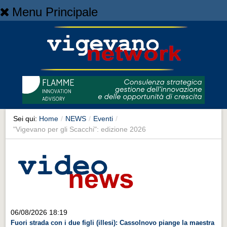
Menu Principale
Home
Home
NEWS
NEWS
Cronaca
Cronaca
Sei qui:
Home
/
NEWS
/
Eventi
/
"Vigevano per gli Scacchi": edizione 2026
Artes et Artificia
Artes et Artificia
Sport
Sport
Territorio
06/08/2026 18:19
Territorio
Fuori strada con i due figli (illesi): Cassolnovo piange la maestra