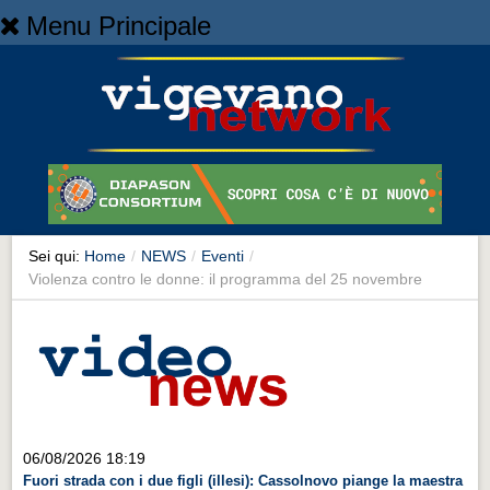
Menu Principale
Home
Home
NEWS
NEWS
Cronaca
Cronaca
Sei qui:
Home
/
NEWS
/
Eventi
/
Violenza contro le donne: il programma del 25 novembre
Artes et Artificia
Artes et Artificia
Sport
Sport
Territorio
06/08/2026 18:19
Territorio
Fuori strada con i due figli (illesi): Cassolnovo piange la maestra