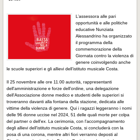
Distretto industriale
Muoversi a Vigevano
L’assessora alle pari
opportunità e alle politiche
Muoversi a Vigevano
educative Nunziata
Cultura e turismo 4.0
Alessandrino ha organizzato
il programma della
Cultura e turismo 4.0
commemorazione della
Giornata contro la violenza di
PROGETTI
genere coinvolgendo anche
PROGETTI
le scuole superiori e gli allievi dell’istituto musicale Costa.
Progetti Aperti
Il 25 novembre alle ore 11.00 autorità, rappresentanti
Progetti Aperti
dell'amministrazione e forze dell'ordine, una delegazione
dell'Associazione donne medico e studenti delle superiori si
Progetti Realizzati
troveranno davanti alla fontana della stazione, dedicata alle
vittime della violenza di genere. Qui i ragazzi leggeranno i nomi
Progetti Realizzati
delle 96 donne uccise nel 2024, 51 delle quali morte per colpa
EVENTI
del partner o dell'ex. La cerimonia, con l'accompagnamento
degli allievi dell'istituto musicale Costa, si concluderà con la
EVENTI
posa di una corona, mentre altri fiori verranno deposti al