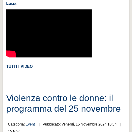
Lucia
Videonews
Videonews
Eventi
Eventi
CHI SIAMO
CHI SIAMO
CITTÀ
TUTTI I VIDEO
CITTÀ
Guida turistica rapida
Guida turistica rapida
Violenza contro le donne: il
Musica e teatro
programma del 25 novembre
Musica e teatro
Categoria:
Eventi
Pubblicato: Venerdì, 15 Novembre 2024 10:34
Distretto industriale
15 Nov