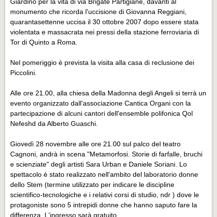
Giardino per la vita di via Brigate Partigiane, davanti al
Eventi Vigevano
monumento che ricorda l'uccisione di Giovanna Reggiani,
Eventi Vigevano
quarantasettenne uccisa il 30 ottobre 2007 dopo essere stata
violentata e massacrata nei pressi della stazione ferroviaria di
Eventi Pavia
Tor di Quinto a Roma.
Eventi Pavia
Nel pomeriggio è prevista la visita alla casa di reclusione dei
Piccolini.
Alle ore 21.00, alla chiesa della Madonna degli Angeli si terrà un
evento organizzato dall'associazione Cantica Organi con la
partecipazione di alcuni cantori dell'ensemble polifonica Qol
Nefeshd da Alberto Guaschi.
Giovedì 28 novembre alle ore 21.00 sul palco del teatro
Cagnoni, andrà in scena "Metamorfosi. Storie di farfalle, bruchi
e scienziate" degli artisti Sara Urban e Daniele Soriani. Lo
spettacolo è stato realizzato nell'ambito del laboratorio donne
dello Stem (termine utilizzato per indicare le discipline
scientifico-tecnologiche e i relativi corsi di studio, ndr ) dove le
protagoniste sono 5 intrepidi donne che hanno saputo fare la
differenza. L'ingresso sarà gratuito.