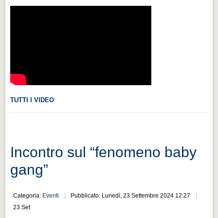
Videonews
Videonews
Eventi
Eventi
CHI SIAMO
CHI SIAMO
TUTTI I VIDEO
CITTÀ
CITTÀ
Guida turistica rapida
Incontro sul “fenomeno baby
Guida turistica rapida
gang”
Musica e teatro
Musica e teatro
Categoria:
Eventi
Pubblicato: Lunedì, 23 Settembre 2024 12:27
Distretto industriale
23 Set