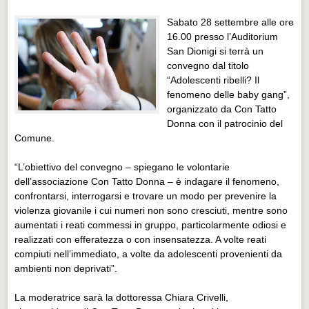
Distretto industriale
Sabato 28 settembre alle ore
Muoversi a Vigevano
16.00 presso l’Auditorium
San Dionigi si terrà un
Muoversi a Vigevano
convegno dal titolo
Cultura e turismo 4.0
“Adolescenti ribelli? Il
fenomeno delle baby gang”,
Cultura e turismo 4.0
organizzato da Con Tatto
Donna con il patrocinio del
PROGETTI
Comune.
PROGETTI
“L’obiettivo del convegno – spiegano le volontarie
Progetti Aperti
dell’associazione Con Tatto Donna – è indagare il fenomeno,
Progetti Aperti
confrontarsi, interrogarsi e trovare un modo per prevenire la
violenza giovanile i cui numeri non sono cresciuti, mentre sono
Progetti Realizzati
aumentati i reati commessi in gruppo, particolarmente odiosi e
Progetti Realizzati
realizzati con efferatezza o con insensatezza. A volte reati
compiuti nell’immediato, a volte da adolescenti provenienti da
EVENTI
ambienti non deprivati”.
EVENTI
La moderatrice sarà la dottoressa Chiara Crivelli,