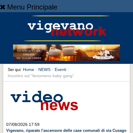
Menu Principale
Home
Home
NEWS
NEWS
Cronaca
Cronaca
Sei qui:
Home
/
NEWS
/
Eventi
/
Incontro sul “fenomeno baby gang”
Artes et Artificia
Artes et Artificia
Sport
Sport
Territorio
07/08/2026 17:59
Territorio
Vigevano, riparato l'ascensore delle case comunali di via Cusago