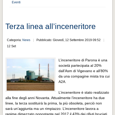
Distretto industriale
Eventi
Muoversi a Vigevano
Muoversi a Vigevano
Terza linea all’inceneritore
Cultura e turismo 4.0
Cultura e turismo 4.0
Categoria:
News
Pubblicato: Giovedì, 12 Settembre 2019 09:52
12 Set
PROGETTI
PROGETTI
L’inceneritore di Parona è una
Progetti Aperti
società partecipata al 20%
dall’Asm di Vigevano e all’80%
Progetti Aperti
da una compagine mista tra cui
A2A.
Progetti Realizzati
Progetti Realizzati
L’inceneritore è stato realizzato
alla fine degli anni Novanta. Attualmente l’inceneritore ha due
EVENTI
linee, la terza sostituirà la prima, la più obsoleta, perciò non
EVENTI
sarà un’aggiunta ma un rimpiazzo. L’inceneritore lavora a
regime dimezzato nonostante nel 2017 il 43% dei rifiuti bruciati,