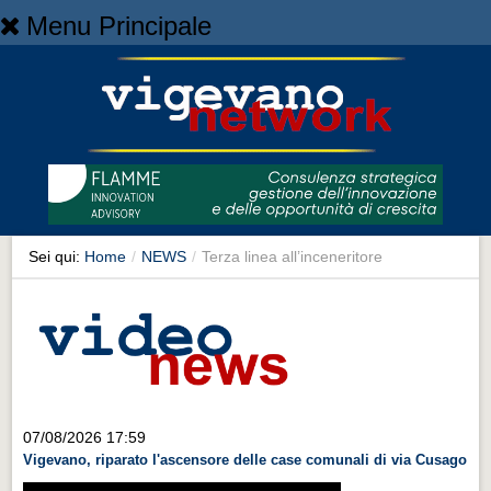
Menu Principale
Home
Home
NEWS
NEWS
Cronaca
Cronaca
Sei qui:
Home
/
NEWS
/
Terza linea all’inceneritore
Artes et Artificia
Artes et Artificia
Sport
Sport
Territorio
07/08/2026 17:59
Vigevano, riparato l'ascensore delle case comunali di via Cusago
Territorio