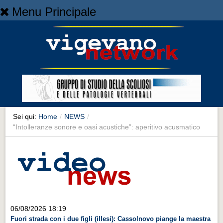
Menu Principale
Home
Home
NEWS
NEWS
Cronaca
Cronaca
Sei qui:
Home
/
NEWS
/
“Intolleranze sonore e oasi acustiche”: aperitivo acusmatico
Artes et Artificia
Artes et Artificia
Sport
Sport
Territorio
06/08/2026 18:19
Territorio
Fuori strada con i due figli (illesi): Cassolnovo piange la maestra