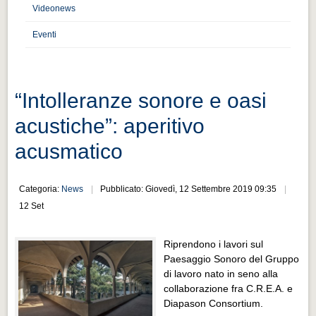
Distretto industriale
Videonews
Muoversi a Vigevano
Eventi
Muoversi a Vigevano
Cultura e turismo 4.0
“Intolleranze sonore e oasi
Cultura e turismo 4.0
acustiche”: aperitivo
PROGETTI
acusmatico
PROGETTI
Progetti Aperti
Categoria:
News
Pubblicato: Giovedì, 12 Settembre 2019 09:35
Progetti Aperti
12 Set
Progetti Realizzati
Riprendono i lavori sul
Progetti Realizzati
Paesaggio Sonoro del Gruppo
EVENTI
di lavoro nato in seno alla
collaborazione fra C.R.E.A. e
EVENTI
Diapason Consortium.