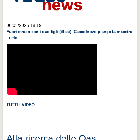
Videonews
Videonews
06/08/2026 18:19
Eventi
Fuori strada con i due figli (illesi): Cassolnovo piange la maestra
Eventi
Lucia
CHI SIAMO
CHI SIAMO
CITTÀ
CITTÀ
Guida turistica rapida
Guida turistica rapida
TUTTI I VIDEO
Musica e teatro
Musica e teatro
Distretto industriale
Alla ricerca delle Oasi