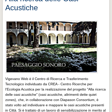
Distretto industriale
Acustiche
Muoversi a Vigevano
Muoversi a Vigevano
Cultura e turismo 4.0
Cultura e turismo 4.0
PROGETTI
PROGETTI
Progetti Aperti
Progetti Aperti
Vigevano Web è il Centro di Ricerca e Trasferimento
Progetti Realizzati
Tecnologico individuato da CREA - Centro Ricerche per
Progetti Realizzati
l'Ecologia Acustica per la realizzazione del progetto "Alla ricerca
delle oasi acustiche" (oasi acustiche, altrimenti dette quiet
EVENTI
zones), che, in collaborazione con Diapason Consortium, è
EVENTI
stato volto ad individuare e mappare le oasi acustiche presenti
in Città. Si è trattato di un lavoro di sensibilizzazione in merito al