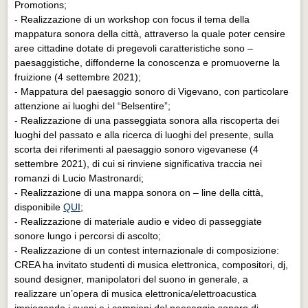
Promotions;
- Realizzazione di un workshop con focus il tema della
mappatura sonora della città, attraverso la quale poter censire
aree cittadine dotate di pregevoli caratteristiche sono –
paesaggistiche, diffonderne la conoscenza e promuoverne la
fruizione (4 settembre 2021);
- Mappatura del paesaggio sonoro di Vigevano, con particolare
attenzione ai luoghi del “Belsentire”;
- Realizzazione di una passeggiata sonora alla riscoperta dei
luoghi del passato e alla ricerca di luoghi del presente, sulla
scorta dei riferimenti al paesaggio sonoro vigevanese (4
settembre 2021), di cui si rinviene significativa traccia nei
romanzi di Lucio Mastronardi;
- Realizzazione di una mappa sonora on – line della città,
disponibile
QUI
;
- Realizzazione di materiale audio e video di passeggiate
sonore lungo i percorsi di ascolto;
- Realizzazione di un contest internazionale di composizione:
CREA ha invitato studenti di musica elettronica, compositori, dj,
sound designer, manipolatori del suono in generale, a
realizzare un’opera di musica elettronica/elettroacustica
impiegando i suoni e i campioni del paesaggio sonoro di