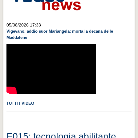
Videonews
Videonews
05/08/2026 17:33
Eventi
Vigevano, addio suor Mariangela: morta la decana delle
Eventi
Maddalene
CHI SIAMO
CHI SIAMO
CITTÀ
CITTÀ
Guida turistica rapida
Guida turistica rapida
TUTTI I VIDEO
Musica e teatro
Musica e teatro
Distretto industriale
E015: tecnologia abilitante