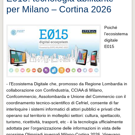
Distretto industriale
per Milano – Cortina 2026
Muoversi a Vigevano
Muoversi a Vigevano
Poiché
l’ecosistema
Cultura e turismo 4.0
digitale
Cultura e turismo 4.0
E015
PROGETTI
PROGETTI
Progetti Aperti
- l’Ecosistema Digitale che, promosso da Regione Lombardia in
Progetti Aperti
collaborazione con Confindustria, CCIAA di Milano,
Progetti Realizzati
Confcommercio, Assolombarda e Unione del Commercio con il
coordinamento tecnico-scientifico di Cefriel, consente di far
Progetti Realizzati
interloquire i sistemi informatici di attori pubblici e privati che
operano sul territorio in molteplici settori: cultura, spettacolo,
EVENTI
turismo, ricettività, trasporti, etc - è la tecnologia ufficialmente
EVENTI
adottata per l’organizzazione delle informazioni in vista delle
prossime Olimpiadi invernali Milano-Cortina 2026, Vigevano