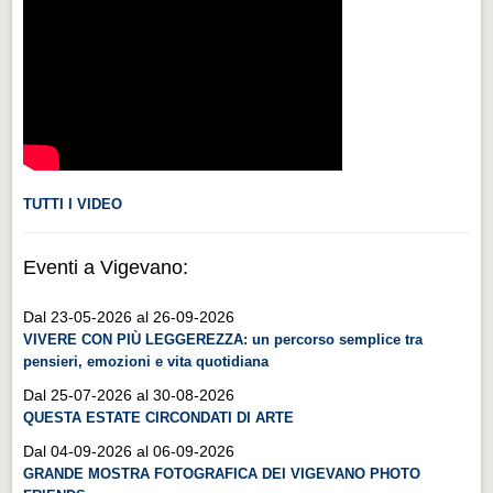
Videonews
Videonews
Eventi
Eventi
CHI SIAMO
CHI SIAMO
TUTTI I VIDEO
CITTÀ
Eventi a Vigevano:
CITTÀ
Dal 23-05-2026 al 26-09-2026
Guida turistica rapida
VIVERE CON PIÙ LEGGEREZZA: un percorso semplice tra
Guida turistica rapida
pensieri, emozioni e vita quotidiana
Musica e teatro
Dal 25-07-2026 al 30-08-2026
QUESTA ESTATE CIRCONDATI DI ARTE
Musica e teatro
Dal 04-09-2026 al 06-09-2026
Distretto industriale
GRANDE MOSTRA FOTOGRAFICA DEI VIGEVANO PHOTO