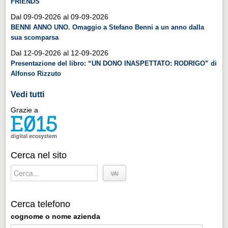
FRIENDS
Distretto industriale
Dal 09-09-2026 al 09-09-2026
Muoversi a Vigevano
BENNI ANNO UNO. Omaggio a Stefano Benni a un anno dalla
sua scomparsa
Muoversi a Vigevano
Dal 12-09-2026 al 12-09-2026
Cultura e turismo 4.0
Presentazione del libro: “UN DONO INASPETTATO: RODRIGO” di
Cultura e turismo 4.0
Alfonso Rizzuto
PROGETTI
Vedi tutti
PROGETTI
Grazie a
Progetti Aperti
Progetti Aperti
Cerca nel sito
Progetti Realizzati
Progetti Realizzati
EVENTI
Cerca telefono
EVENTI
cognome o nome azienda