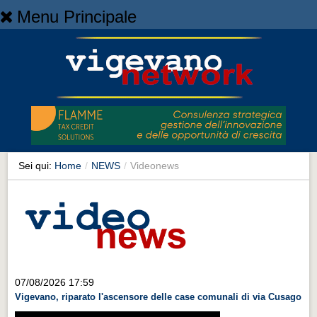
Menu Principale
Home
Home
NEWS
NEWS
Cronaca
Cronaca
Sei qui:
Home
/
NEWS
/
Videonews
Artes et Artificia
Artes et Artificia
Sport
Sport
Territorio
07/08/2026 17:59
Vigevano, riparato l'ascensore delle case comunali di via Cusago
Territorio