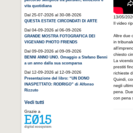
vita quotidiana
Dal 25-07-2026 al 30-08-2026
13/05/202
QUESTA ESTATE CIRCONDATI DI ARTE
Il video ri
Dal 04-09-2026 al 06-09-2026
Altre due 
GRANDE MOSTRA FOTOGRAFICA DEI
in tribunal
VIGEVANO PHOTO FRIENDS
all’impren
Dal 09-09-2026 al 09-09-2026
chiesto ci
BENNI ANNO UNO. Omaggio a Stefano Benni
La vicenda 
a un anno dalla sua scomparsa
prestiti f
Dal 12-09-2026 al 12-09-2026
richieste 
Presentazione del libro: “UN DONO
Quindi, co
INASPETTATO: RODRIGO” di Alfonso
negli ultim
Rizzuto
pena. Due 
con pena s
Vedi tutti
Grazie a