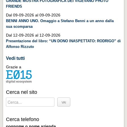
GRANDE MOSTRA FOTOGRAFICA DEI VIGEVANO PHOTO
Distretto industriale
FRIENDS
Muoversi a Vigevano
Dal 09-09-2026 al 09-09-2026
BENNI ANNO UNO. Omaggio a Stefano Benni a un anno dalla
Muoversi a Vigevano
sua scomparsa
Cultura e turismo 4.0
Dal 12-09-2026 al 12-09-2026
Cultura e turismo 4.0
Presentazione del libro: “UN DONO INASPETTATO: RODRIGO” di
Alfonso Rizzuto
PROGETTI
Vedi tutti
PROGETTI
Grazie a
Progetti Aperti
Progetti Aperti
Progetti Realizzati
Cerca nel sito
Progetti Realizzati
EVENTI
EVENTI
Cerca telefono
cognome o nome azienda