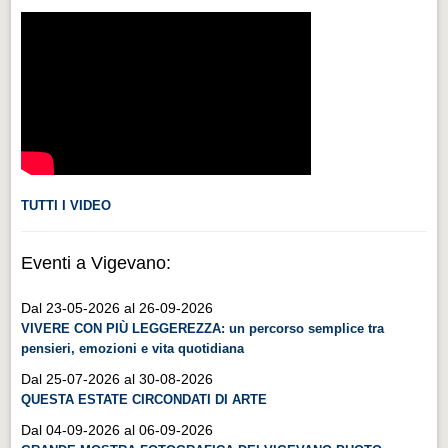
Videonews
Videonews
Eventi
Eventi
CHI SIAMO
CHI SIAMO
TUTTI I VIDEO
CITTÀ
CITTÀ
Eventi a Vigevano:
Guida turistica rapida
Dal 23-05-2026 al 26-09-2026
Guida turistica rapida
VIVERE CON PIÙ LEGGEREZZA: un percorso semplice tra
pensieri, emozioni e vita quotidiana
Musica e teatro
Dal 25-07-2026 al 30-08-2026
Musica e teatro
QUESTA ESTATE CIRCONDATI DI ARTE
Distretto industriale
Dal 04-09-2026 al 06-09-2026