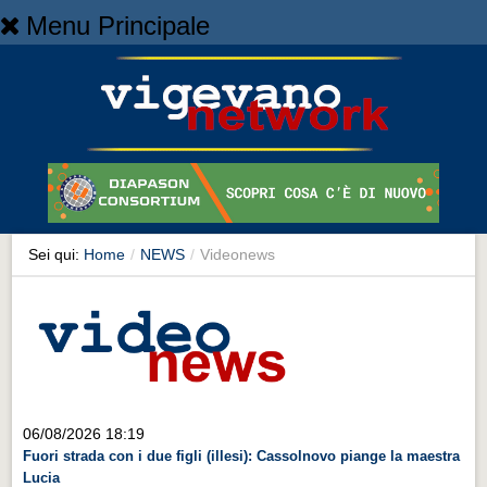
Menu Principale
Home
Home
NEWS
NEWS
Cronaca
Cronaca
Sei qui:
Home
/
NEWS
/
Videonews
Artes et Artificia
Artes et Artificia
Sport
Sport
Territorio
06/08/2026 18:19
Fuori strada con i due figli (illesi): Cassolnovo piange la maestra
Territorio
Lucia