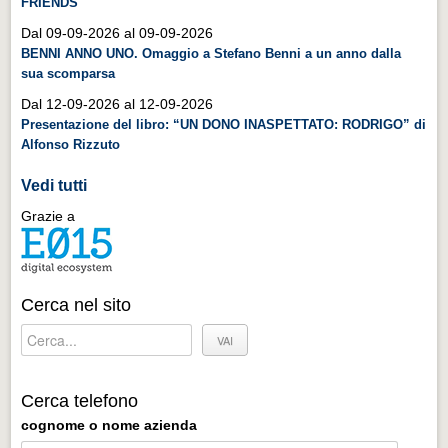
FRIENDS
Distretto industriale
Dal 09-09-2026 al 09-09-2026
Muoversi a Vigevano
BENNI ANNO UNO. Omaggio a Stefano Benni a un anno dalla
sua scomparsa
Muoversi a Vigevano
Dal 12-09-2026 al 12-09-2026
Cultura e turismo 4.0
Presentazione del libro: “UN DONO INASPETTATO: RODRIGO” di
Cultura e turismo 4.0
Alfonso Rizzuto
PROGETTI
Vedi tutti
PROGETTI
Grazie a
Progetti Aperti
Progetti Aperti
Cerca nel sito
Progetti Realizzati
Progetti Realizzati
EVENTI
Cerca telefono
EVENTI
cognome o nome azienda