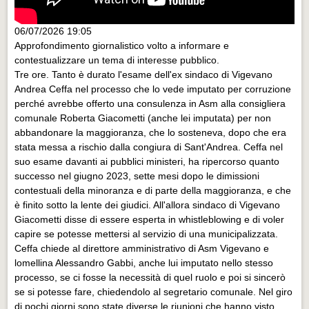
06/07/2026 19:05
Approfondimento giornalistico volto a informare e
contestualizzare un tema di interesse pubblico.
Tre ore. Tanto è durato l'esame dell'ex sindaco di Vigevano
Andrea Ceffa nel processo che lo vede imputato per corruzione
perché avrebbe offerto una consulenza in Asm alla consigliera
comunale Roberta Giacometti (anche lei imputata) per non
abbandonare la maggioranza, che lo sosteneva, dopo che era
stata messa a rischio dalla congiura di Sant'Andrea. Ceffa nel
suo esame davanti ai pubblici ministeri, ha ripercorso quanto
successo nel giugno 2023, sette mesi dopo le dimissioni
contestuali della minoranza e di parte della maggioranza, e che
è finito sotto la lente dei giudici. All'allora sindaco di Vigevano
Giacometti disse di essere esperta in whistleblowing e di voler
capire se potesse mettersi al servizio di una municipalizzata.
Ceffa chiede al direttore amministrativo di Asm Vigevano e
lomellina Alessandro Gabbi, anche lui imputato nello stesso
processo, se ci fosse la necessità di quel ruolo e poi si sincerò
se si potesse fare, chiedendolo al segretario comunale. Nel giro
di pochi giorni sono state diverse le riunioni che hanno visto