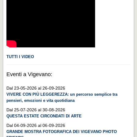
Videonews
Videonews
Eventi
Eventi
CHI SIAMO
CHI SIAMO
TUTTI I VIDEO
CITTÀ
Eventi a Vigevano:
CITTÀ
Dal 23-05-2026 al 26-09-2026
Guida turistica rapida
VIVERE CON PIÙ LEGGEREZZA: un percorso semplice tra
Guida turistica rapida
pensieri, emozioni e vita quotidiana
Musica e teatro
Dal 25-07-2026 al 30-08-2026
QUESTA ESTATE CIRCONDATI DI ARTE
Musica e teatro
Dal 04-09-2026 al 06-09-2026
Distretto industriale
GRANDE MOSTRA FOTOGRAFICA DEI VIGEVANO PHOTO