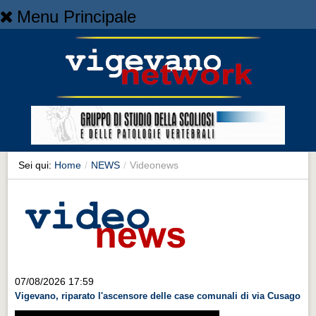
Menu Principale
Home
Home
NEWS
NEWS
Cronaca
Cronaca
Sei qui:
Home
/
NEWS
/
Videonews
Artes et Artificia
Artes et Artificia
Sport
Sport
Territorio
07/08/2026 17:59
Vigevano, riparato l'ascensore delle case comunali di via Cusago
Territorio