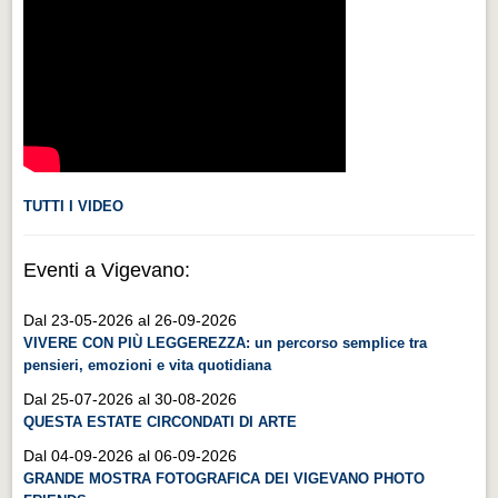
Videonews
Videonews
Eventi
Eventi
CHI SIAMO
CHI SIAMO
TUTTI I VIDEO
CITTÀ
Eventi a Vigevano:
CITTÀ
Dal 23-05-2026 al 26-09-2026
Guida turistica rapida
VIVERE CON PIÙ LEGGEREZZA: un percorso semplice tra
Guida turistica rapida
pensieri, emozioni e vita quotidiana
Musica e teatro
Dal 25-07-2026 al 30-08-2026
QUESTA ESTATE CIRCONDATI DI ARTE
Musica e teatro
Dal 04-09-2026 al 06-09-2026
Distretto industriale
GRANDE MOSTRA FOTOGRAFICA DEI VIGEVANO PHOTO