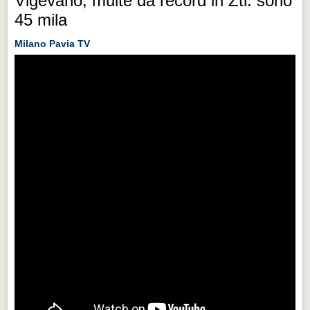
Vigevano, multe da record in Ztl: sono
45 mila
Milano Pavia TV