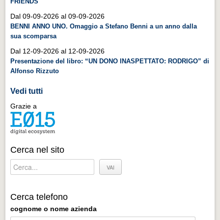
FRIENDS
Distretto industriale
Dal 09-09-2026 al 09-09-2026
Muoversi a Vigevano
BENNI ANNO UNO. Omaggio a Stefano Benni a un anno dalla
sua scomparsa
Muoversi a Vigevano
Dal 12-09-2026 al 12-09-2026
Cultura e turismo 4.0
Presentazione del libro: “UN DONO INASPETTATO: RODRIGO” di
Cultura e turismo 4.0
Alfonso Rizzuto
PROGETTI
Vedi tutti
PROGETTI
Grazie a
Progetti Aperti
Progetti Aperti
Cerca nel sito
Progetti Realizzati
Progetti Realizzati
EVENTI
Cerca telefono
EVENTI
cognome o nome azienda