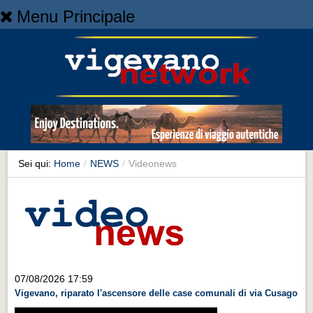
Menu Principale
Home
Home
NEWS
NEWS
Cronaca
Cronaca
Sei qui:
Home
/
NEWS
/
Videonews
Artes et Artificia
Artes et Artificia
Sport
Sport
Territorio
07/08/2026 17:59
Vigevano, riparato l'ascensore delle case comunali di via Cusago
Territorio