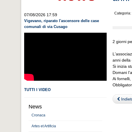
Categoria:
07/08/2026 17:59
Vigevano, riparato l'ascensore delle case
comunali di via Cusago
2 giorni p
L'associaz
anni della
Si inizia s
Domani l'a
Ai fornell
Obbligato
TUTTI I VIDEO
Indiet
News
Cronaca
Artes et Artificia