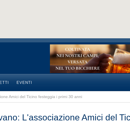
ETTI
EVENTI
one Amici del Ticino festeggia i primi 30 anni
vano: L'associazione Amici del Tic