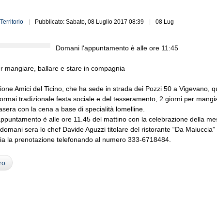
Territorio
Pubblicato: Sabato, 08 Luglio 2017 08:39
08 Lug
Domani l'appuntamento è alle ore 11:45
er mangiare, ballare e stare in compagnia
ione Amici del Ticino, che ha sede in strada dei Pozzi 50 a Vigevano, q
 ormai tradizionale festa sociale e del tesseramento, 2 giorni per mangi
tasera con la cena a base di specialità lomelline.
ppuntamento è alle ore 11.45 del mattino con la celebrazione della mes
i, domani sera lo chef Davide Aguzzi titolare del ristorante “Da Maiucc
ria la prenotazione telefonando al numero 333-6718484.
ro