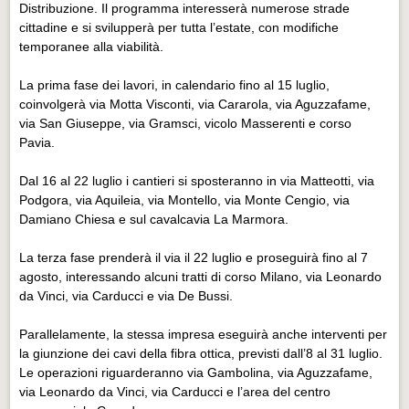
Eventi Vigevano
Distribuzione. Il programma interesserà numerose strade
cittadine e si svilupperà per tutta l’estate, con modifiche
Eventi Vigevano
temporanee alla viabilità.
Eventi Pavia
La prima fase dei lavori, in calendario fino al 15 luglio,
Eventi Pavia
coinvolgerà via Motta Visconti, via Cararola, via Aguzzafame,
via San Giuseppe, via Gramsci, vicolo Masserenti e corso
Pavia.
Dal 16 al 22 luglio i cantieri si sposteranno in via Matteotti, via
Podgora, via Aquileia, via Montello, via Monte Cengio, via
Damiano Chiesa e sul cavalcavia La Marmora.
La terza fase prenderà il via il 22 luglio e proseguirà fino al 7
agosto, interessando alcuni tratti di corso Milano, via Leonardo
da Vinci, via Carducci e via De Bussi.
Parallelamente, la stessa impresa eseguirà anche interventi per
la giunzione dei cavi della fibra ottica, previsti dall’8 al 31 luglio.
Le operazioni riguarderanno via Gambolina, via Aguzzafame,
via Leonardo da Vinci, via Carducci e l’area del centro