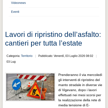
Distretto industriale
Videonews
Muoversi a Vigevano
Eventi
Muoversi a Vigevano
Cultura e turismo 4.0
Lavori di ripristino dell’asfalto:
Cultura e turismo 4.0
cantieri per tutta l’estate
PROGETTI
PROGETTI
Categoria:
Territorio
Pubblicato: Venerdì, 03 Luglio 2026 08:02
Progetti Aperti
03 Lug
Progetti Aperti
Prenderanno il via mercoledì
Progetti Realizzati
gli interventi di ripristino del
Progetti Realizzati
manto stradale in diverse vie
di Vigevano, dopo i lavori
EVENTI
effettuati nei mesi scorsi per
EVENTI
la realizzazione della rete di
media tensione di E-