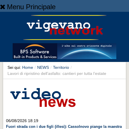
Menu Principale
Home
Home
NEWS
NEWS
Cronaca
Cronaca
Sei qui:
Home
/
NEWS
/
Territorio
/
Lavori di ripristino dell’asfalto: cantieri per tutta l’estate
Artes et Artificia
Artes et Artificia
Sport
Sport
Territorio
06/08/2026 18:19
Territorio
Fuori strada con i due figli (illesi): Cassolnovo piange la maestra