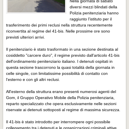
Nella giornata di sabato
Eventi Vigevano
diversi mezzi blindati della
Eventi Vigevano
Polizia penitenziaria hanno
raggiunto l'istituto per il
Eventi Pavia
trasferimento dei primi reclusi nella struttura recentemente
Eventi Pavia
riconvertita al regime del 41-bis. Nelle prossime ore sono
previsti ulteriori arrivi.
Il penitenziario è stato trasformato in una sezione destinata al
cosiddetto "carcere duro", il regime previsto dall'articolo 41-bis
dell'ordinamento penitenziario italiano. I detenuti ospitati in
questa sezione trascorrono la quasi totalità della giornata in
celle singole, con limitatissime possibilità di contatto con
l'esterno e con gli altri reclusi.
All'esterno della struttura erano presenti numerosi agenti del
Gom, il Gruppo Operativo Mobile della Polizia penitenziaria,
reparto specializzato che opera esclusivamente nelle sezioni
riservate ai detenuti sottoposti al regime di massima sicurezza.
Il 41-bis è stato introdotto per interrompere ogni possibile
collegamento tra i detenuti e le organizzazioni criminali attive