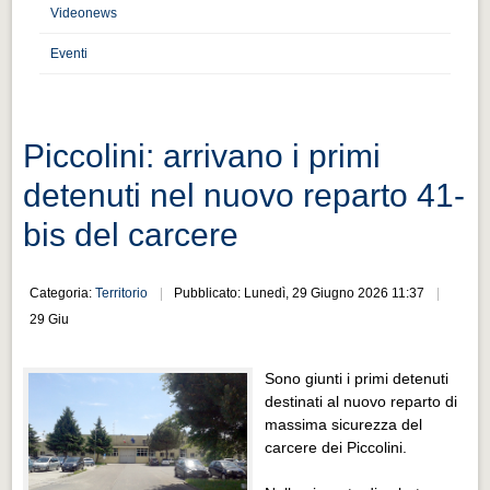
Distretto industriale
Videonews
Muoversi a Vigevano
Eventi
Muoversi a Vigevano
Cultura e turismo 4.0
Piccolini: arrivano i primi
Cultura e turismo 4.0
detenuti nel nuovo reparto 41-
PROGETTI
bis del carcere
PROGETTI
Progetti Aperti
Categoria:
Territorio
Pubblicato: Lunedì, 29 Giugno 2026 11:37
Progetti Aperti
29 Giu
Progetti Realizzati
Sono giunti i primi detenuti
Progetti Realizzati
destinati al nuovo reparto di
EVENTI
massima sicurezza del
carcere dei Piccolini.
EVENTI