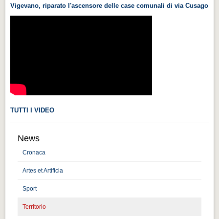
Vigevano, riparato l'ascensore delle case comunali di via Cusago
Videonews
Videonews
Eventi
Eventi
CHI SIAMO
CHI SIAMO
CITTÀ
TUTTI I VIDEO
CITTÀ
News
Guida turistica rapida
Cronaca
Guida turistica rapida
Artes et Artificia
Musica e teatro
Musica e teatro
Sport
Territorio
Distretto industriale