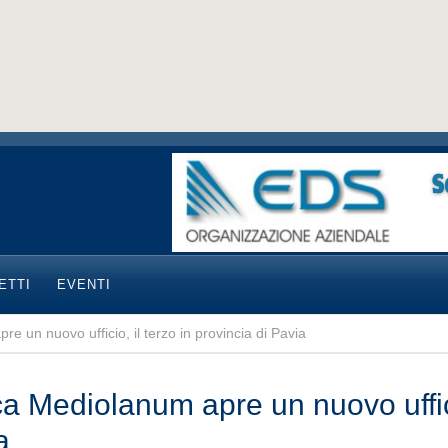
ETTI
EVENTI
 un nuovo ufficio, il terzo in provincia di Pavia
a Mediolanum apre un nuovo ufficio
a