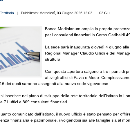
Territorio
Pubblicato: Mercoledì, 03 Giugno 2026 12:03
03 Giu
Banca Mediolanum amplia la propria presenza ne
per i consulenti finanziari in Corso Garibaldi 
La sede sarà inaugurata giovedì 4 giugno alle
Regional Manager Claudio Gilioli e del Manager
struttura.
Con questa apertura salgono a tre i punti di p
attivi gli uffici di Pavia e Mede. Complessivame
, 16 dei quali saranno assegnati alla nuova sede vigevanese.
 si inserisce nel piano di sviluppo della rete territoriale dell’istituto 
e 71 uffici e 869 consulenti finanziari.
nto comunicato dall’istituto, il nuovo ufficio è stato pensato per offrire 
lenza finanziaria e patrimoniale, rivolgendosi sia alle famiglie sia al mon