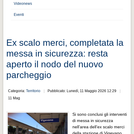
Distretto industriale
Videonews
Muoversi a Vigevano
Eventi
Muoversi a Vigevano
Cultura e turismo 4.0
Ex scalo merci, completata la
Cultura e turismo 4.0
messa in sicurezza: resta
PROGETTI
aperto il nodo del nuovo
PROGETTI
parcheggio
Progetti Aperti
Progetti Aperti
Categoria:
Territorio
Pubblicato: Lunedì, 11 Maggio 2026 12:29
Progetti Realizzati
11 Mag
Progetti Realizzati
Si sono conclusi gli interventi
EVENTI
di messa in sicurezza
EVENTI
nell’area dell’ex scalo merci
della stazione di Vigevano,