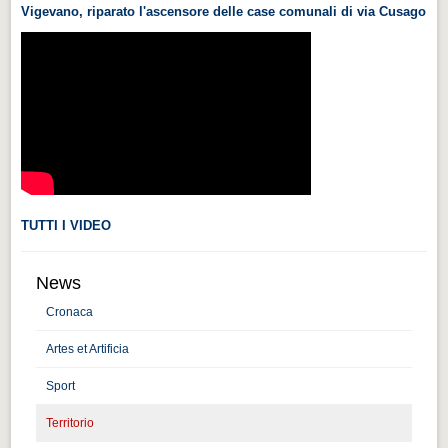
Vigevano, riparato l'ascensore delle case comunali di via Cusago
Videonews
Videonews
Eventi
Eventi
CHI SIAMO
CHI SIAMO
CITTÀ
TUTTI I VIDEO
CITTÀ
News
Guida turistica rapida
Cronaca
Guida turistica rapida
Artes et Artificia
Musica e teatro
Musica e teatro
Sport
Territorio
Distretto industriale